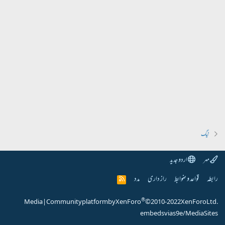
ٹیگ
مہر
اردو جدید
رابطہ
قواعد و ضوابط
راز داری
مدد
R
S
S
®
Media
|
Community platform by XenForo
© 2010-2022 XenForo Ltd.
embeds via s9e/MediaSites