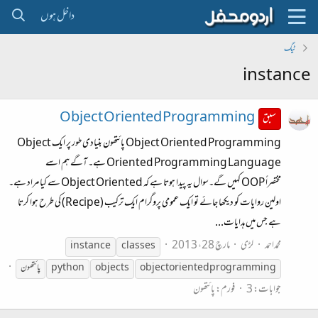
داخل ہوں
ٹیگ
instance
Object Oriented Programming
سبق
Object Oriented Programming پائتھون بنیادی طور پر ایک Object
Oriented Programming Language ہے۔ آگے ہم اسے
مختصراً OOP کہیں گے۔سوال یہ پیدا ہوتا ہے کہ Object Oriented سے کیا مراد ہے۔
اولین روایات کو دیکھا جائے تو ایک عمومی پروگرام ایک ترکیب (Recipe) کی طرح ہوا کرتا
ہے جس میں ہدایات...
محمداحمد
لڑی
مارچ 28، 2013
instance
classes
object oriented programming
objects
python
پائتھون
جوابات: 3
فورم:
پائتھون