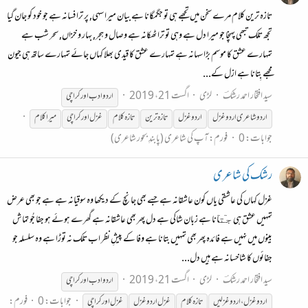
تازہ ترین کلام مرے سخن میں تجھے ہی تو جگمگانا ہے بیان میرا سہی, پر ترا فسانہ ہے جو خود کو جان گیا
تجھ تلک تبھی پہنچا جو میرا دل ہے وہی تو ترا ٹھکانہ ہے وصال و ہجر, بہار و خزاں, سحر شب ہے
تمہارے عشق کا موسم بڑا سہانہ ہے تمہارے عشق کا قیدی بھلا کہاں جائے تمہارے ساتھ ہی جیون
مجھے بِتانا ہے ازل کے...
سید افتخار احمد رشکؔ
لڑی
اگست 21، 2019
اردو ادب
اور
کراچی
اردو شاعری اردو
غزل
اردو
غزل
تازہ ترین
تازہ کلام
غزل
اور
کراچی
میرا کلام
جوابات: 0
فورم:
آپ کی شاعری (پابندِ بحور شاعری)
رشک کی شاعری
غزل کہاں کی عاشقی یاں کون عاشقانہ ہے جسے بھی جانچ کے دیکھا وہ سوقیانہ ہے ہے جو بھی عرض
تمہیں عشق ہی جٙتٙانا ہے زبان شاکی ہے دل پھر بھی عاشقانہ ہے گھرے ہوئے ہو جفا جُو تماش
بینوں میں نہیں ہے فائدہ پھر بھی تمہیں بتانا ہے وفا کے پیشِ نظر اب تلک نہ توڑا ہے وہ سلسلہ جو
جفائوں کا شاخسانہ ہے ہیں دل...
سید افتخار احمد رشکؔ
لڑی
اگست 21، 2019
اردو ادب
اور
کراچی
جوابات: 0
فورم:
اردو
غزل
، اردو
غزل
یں
تازہ کلام
غزل
اردو
غزل
غزل
اور
کراچی