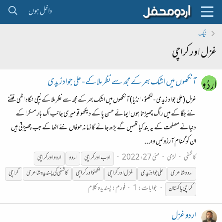
داخل ہوں
ٹیگ
غزل اور کراچی
آنکھوں میں اشک بھر کے مجھ سے نظر ملا کے - علی جواد زیدی
غزل (علی جواد زیدی - لکھنؤ ، انڈیا) آنکھوں میں اشک بھر کے مجھ سے نظر ملا کے نیچی نگاہ اٹھی فتنے
نئے جگا کے میں راگ چھیڑتا ہوں ایمائے حسن پا کے دیکھو تو میری جانب اک بار مسکرا کے
دنیائے مصلحت کے یہ بند کیا تھمیں گے بڑھ جائے گا زمانہ طوفاں نئے اٹھا کے جب چھیڑتی ہیں
ان کو گمنام آرزوئیں وہ...
کاشفی
لڑی
مئی 27، 2022
ادب
اور
کراچی
اردو
اردو
اور
کراچی
اردوشاعری
علی جواد زیدی
غزل
اور
کراچی
لکھنؤ
اور
کراچی
کاشفی کی پسندیدہ شاعری
کراچی
جوابات: 1
فورم:
پسندیدہ کلام
کراچی
پاکستان
اردو غزل