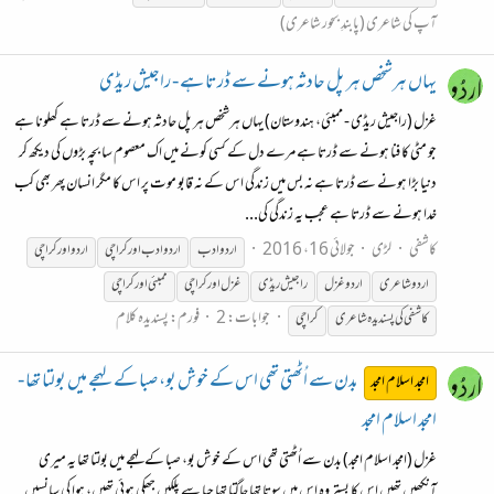
آپ کی شاعری (پابندِ بحور شاعری)
یہاں ہرشخص ہر پل حادثہ ہونے سے ڈرتا ہے - راجیش ریڈی
غزل (راجیش ریڈی - ممبئی، ہندوستان) یہاں ہرشخص ہر پل حادثہ ہونے سے ڈرتا ہے کھلونا ہے
جو مٹی کا فنا ہونے سے ڈرتا ہے مرے دل کے کسی کونے میں اک معصوم سا بچہ بڑوں کی دیکھ کر
دنیا بڑا ہونے سے ڈرتا ہے نہ بس میں زندگی اس کے نہ قابو موت پر اس کا مگر انسان پھر بھی کب
خدا ہونے سے ڈرتا ہے عجب یہ زندگی کی...
کاشفی
لڑی
جولائی 16، 2016
اردو ادب
اردو ادب
اور
کراچی
اردو
اور
کراچی
اردو شاعری
اردو
غزل
راجیش ریڈی
غزل
اور
کراچی
ممبئی
اور
کراچی
جوابات: 2
فورم:
پسندیدہ کلام
کاشفی کی پسندیدہ شاعری
کراچی
بدن سے اُٹھتی تھی اس کے خوش بو، صبا کے لہجے میں بولتا تھا -
امجد اسلام امجد
امجد اسلام امجد
غزل (امجد اسلام امجد) بدن سے اُٹھتی تھی اس کے خوش بو، صبا کے لہجے میں بولتا تھا یہ میری
آنکھیں تھیں اس کا بستر وہ اس میں سوتا تھا جاگتا تھا حیا سے پلکیں جھکی ہوئی تھیں، ہوا کی سانسیں