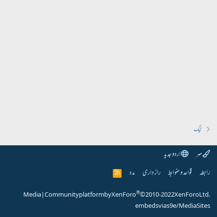
ٹیگ
مہر
اردو جدید
رابطہ
قواعد و ضوابط
راز داری
مدد
R
S
S
®
Media
|
Community platform by XenForo
© 2010-2022 XenForo Ltd.
embeds via s9e/MediaSites