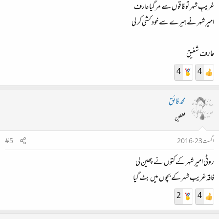
غریبِ شہر تو فاقوں سے مر گیا عارف​
امیرِ شہر نے ہیرے سے خود کشی کر لی
عارف شفیق​
4
4
محمد فائق
محفلین
اگست 23، 2016
#5
روٹی امیر شہر کے کتوں نے چھین لی
فاقہ غریب شہر کے بچوں میں بٹ گیا
2
4