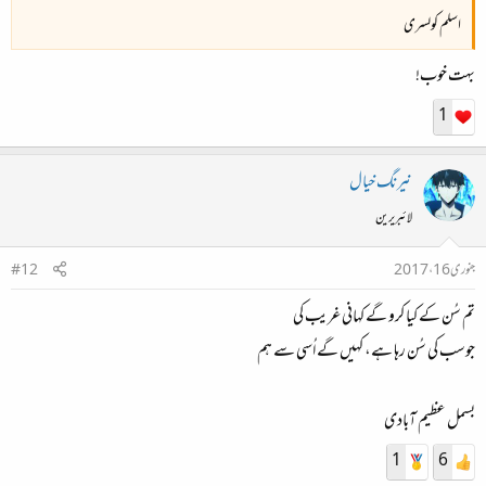
اسلم کولسری
بہت خوب!
1
نیرنگ خیال
لائبریرین
جنوری 16، 2017
#12
تم سُن کے کیا کرو گے کہانی غریب کی
جوسب کی سُن رہا ہے، کہیں گے اُسی سے ہم
بسمل عظیم آبادی
1
6