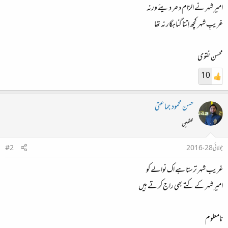
امیرِ شہر نے الزام دھر دیئے ورنہ
غریبِ شہر کچھ اِتنا گناہگار نہ تھا
محسن نقوی
10
حسن محمود جماعتی
محفلین
جولائی 28، 2016
#2
غریب شہر ترستا ہے اک نوالے کو
امیر شہر کے کتے بھی راج کرتے ہیں
نامعلوم