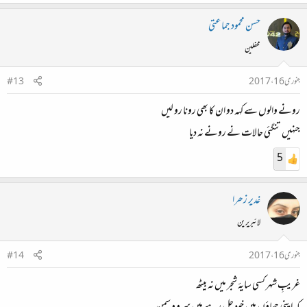
حسن محمود جماعتی
محفلین
جنوری 16، 2017
#13
رونے والوں سے کہہ دو ان کا بھی رونا رو لیں
جنہیں تنگئی حالات نے رونے نہ دیا
5
غدیر زھرا
لائبریرین
جنوری 16، 2017
#14
غریبِ شہر کسی سایۂ شجر میں نہ بیٹھ