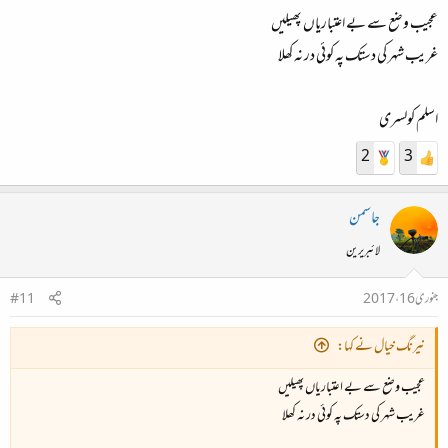
عجیب وضع سے بے اعتباریاں پھیلیں
غریب شہر کی دستک پہ کوئی در نہ کھلا
اسلم کولسری
2
3
جاسمن
لائبریرین
جنوری 16، 2017
#11
نیرنگ خیال نے کہا:
عجیب وضع سے بے اعتباریاں پھیلیں
غریب شہر کی دستک پہ کوئی در نہ کھلا