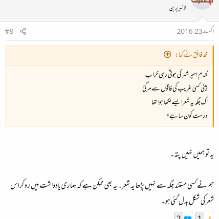
لائبریرین
اگست 23، 2016
#8
محمد فائق نے کہا:
گندم امیر شہر کی ہوتی رہی خراب
بیٹی کسی غریب کی فاقوں سے مرگئ
اک جگہ یہ شعر ایسے لکھا ہوا تھا
درست کون سا ہے؟
یہ تو ہمیں نہیں پتہ۔
ہم نے کسی مستند جگہ سے نہیں پڑھا یہ شعر۔ یہ بھی ممکن ہے کہ ہماری یادداشت میں رہ کر اس
شعر کی شکل بدل گئی ہو۔