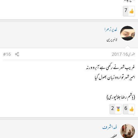
7
غدیر زھرا
لائبریرین
جنوری 16، 2017
#16
غریبِ شہر نے رکھی ہے آبرو ورنہ
امیرِ شہر تو اردو زبان بھول گیا
(ہاشم رضا جلالپوری)
2
6
فہد اشرف
محفلین