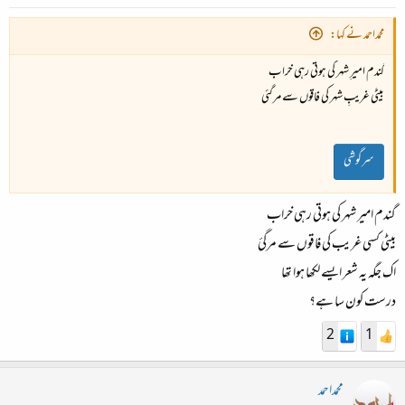
محمداحمد نے کہا:
گندم امیرِ شہر کی ہوتی رہی خراب
بیٹی غریبِ شہر کی فاقوں سے مرگئی
سرگوشی
گندم امیر شہر کی ہوتی رہی خراب
بیٹی کسی غریب کی فاقوں سے مرگئ
اک جگہ یہ شعر ایسے لکھا ہوا تھا
درست کون سا ہے؟
2
1
محمداحمد