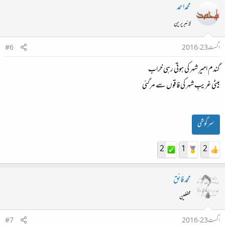
محمداحمد
لائبریرین
اگست 23، 2016
#6
گندم امیرِ شہر کی ہوتی رہی خراب
بیٹی غریبِ شہر کی فاقوں سے مرگئی
سرگوشی
2
1
2
محمد فائق
محفلین
اگست 23، 2016
#7