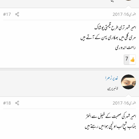
جنوری 16، 2017
#17
امیر شہر تری طرح قیمتی پوشاک
مری گلی میں بھکاری پہن کے آتے ہیں
راحت اندوری
7
غدیر زھرا
لائبریرین
جنوری 16، 2017
#18
امیرِ شہر کی صحبت کے فیض سے اختر
جنابِ شیخ اب اونچی ہوا میں رہتے ہیں