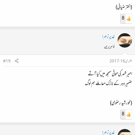
(اختر ضیائی)
8
غدیر زھرا
لائبریرین
جنوری 16، 2017
#19
امیرِ شہر کی موٹی سمجھ میں کیا آتے
ضمیرِ دہر کے نازک معاملے ہم لوگ
(خورشید رضوی)
8
غدیر زھرا