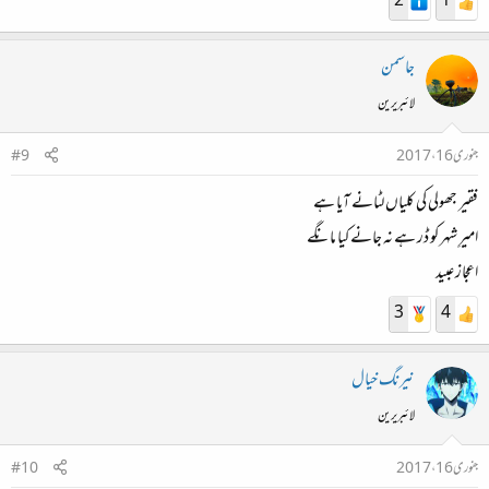
2
1
جاسمن
لائبریرین
جنوری 16، 2017
#9
فقیر جھولی کی کلیاں لٹانے آیا ہے
امیرِ شہر کو ڈر ہے نہ جانے کیا مانگے
اعجاز عبید
3
4
نیرنگ خیال
لائبریرین
جنوری 16، 2017
#10