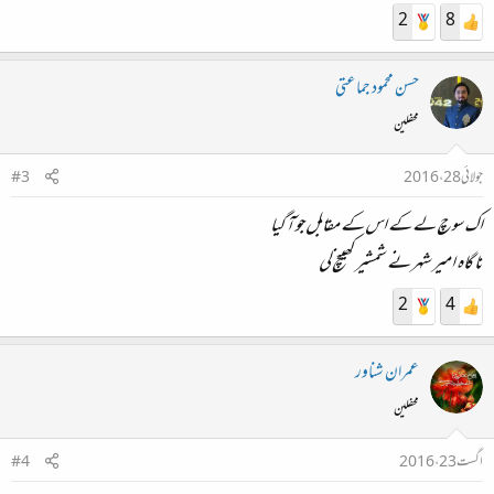
2
8
حسن محمود جماعتی
محفلین
جولائی 28، 2016
#3
اک سوچ لے کے اس کے مقابل جو آ گیا
نا گاہ امیر شہر نے شمشیر کھینچ لی
2
4
عمران شناور
محفلین
اگست 23، 2016
#4