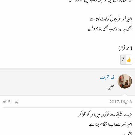
کہ اپنی چھاؤں میں خود جل رہے ہیں سرو و سمن
امیرِ شہر غریبوں کو لُوٹ لیتا ہے
کبھی بہ حیلۂ مذہب کبھی بنامِ وطن
(احمد فراز)
7
فہد اشرف
محفلین
جنوری 16، 2017
#15
بڑے سلیقے سے نوٹوں میں اس کو تلوا کر
امیر شہر سے اب انتقام لینا ہے
بشیر بدر