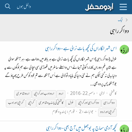
داخل ہوں
ٹیگ
دواکر راہی
اس شہرِ نگاراں کی کچھ بات نرالی ہے - دواکر راہی
غزل (دواکر راہی) اس شہرِ نگاراں کی کچھ بات نرالی ہے ہر ہاتھ میں دولت ہے، ہر آنکھ سوالی
ہے شاید غمِ دوراں کا مارا کوئی آجائے اس واسطے ساغر میں تھوڑی سی بچا لی ہے ہم لوگوں سے یہ
دنیا بدلی نہ گئی لیکن ہم نے نئی دنیا کی بنیاد تو ڈالی ہے اُس آنکھ سے تم خود کو کس طرح چھپاؤ گے
جو آنکھ پسِ پردہ بھی...
کاشفی
لڑی
دسمبر 22، 2016
اردو
اردو ادب اور کراچی
اردو شاعری
دواکر
راہی
دواکر
راہی
اور کراچی
غزل
کاشفی کی پسندیدہ شاعری
کراچی
کراچی اور ادب
جوابات: 2
فورم:
پسندیدہ کلام
کراچی اور اردو
کچھ آدمی سماج پہ بوجھل ہیں آج بھی - دواکر راہی