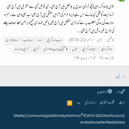
غزل (دواکر راہی) کچھ آدمی سماج پہ بوجھل ہیں آج بھی رسّی تو جل گئی ہے مگر بَل ہیں آج بھی
انسانیت کو قتل کیا جائے اس لیے دیر و حرم کی آڑ میں مقتل ہیں آج بھی اب بھی وہی ہے رسم و
روایت کی بندگی مطلب یہ ہے کہ ذہن مقفل ہیں آج بھی باتیں تمہاری شیخ و برہمن خطا معاف پہلے
کی طرح غیر مدلل ہیں آج بھی...
کاشفی
لڑی
دسمبر 22، 2016
ادب اور کراچی
اردو
اردو ادب
اردو شاعری
دواکر
راہی
راہی
اور کراچی
غزل
کاشفی کی پسندیدہ شاعری
کراچی
کراچی اور اردو
جوابات: 0
فورم:
پسندیدہ کلام
ٹیگ
مہر
اردو جدید
رابطہ
قواعد و ضوابط
راز داری
مدد
R
S
S
®
Media
|
Community platform by XenForo
© 2010-2022 XenForo Ltd.
embeds via s9e/MediaSites