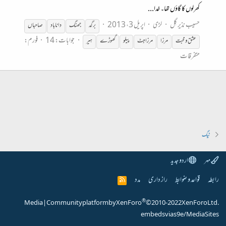
کھرلوں کا گاؤں تھا۔ خدا...
حسیب نذیر گِل
لڑی
اپریل 3، 2013
برگد
جھنگ
دانا باد
صاحباں
جوابات: 14
فورم:
عشق و محبت
مرزا
مرزا جٹ
پیلو
گھوڑے
ہیر
متفرقات
ٹیگ
مہر
اردو جدید
رابطہ
قواعد و ضوابط
راز داری
مدد
R
S
S
®
Media
|
Community platform by XenForo
© 2010-2022 XenForo Ltd.
embeds via s9e/MediaSites