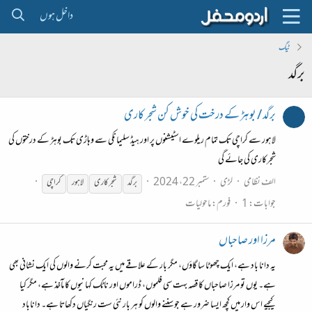
داخل ہوں
ٹیگ
برگد
برگد / بوہڑ کے درخت کی خوش کن شجر کاری
لاہور سے کراچی تک تمام ریلوے اسٹیشنوں پر اور ہیڈ سلیمانکی سے وہاڑی تک بوہڑ کے درختوں کی
شجرکاری کی جائے گی
الف نظامی
لڑی
ستمبر 22، 2024
برگد
شجر کاری
لاہور
کراچی
جوابات: 1
فورم:
ماحولیات
مرزا اور صاحباں
یہ دانا باد ہے، ایک چھوٹا سا گاؤں، مگر بار کے علاقے میں یہ محبت کرنے والوں کی ایک نشانی بھی
ہے۔ یوں تو مرزا صاحباں کا قصہ بہت سی فلموں، ڈراموں اور ناٹک کہانیوں کا مآخذ ہے، مگر کیا
کیجیے اس وار میں کچھ ایسا ضرور ہے جو سننے والوں کو ہر بار نئی ست رنگیاں دکھاتا ہے۔ داناباد