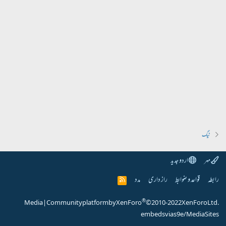
ٹیگ
مہر
اردو جدید
رابطہ
قواعد و ضوابط
راز داری
مدد
R
S
S
®
Media
|
Community platform by XenForo
© 2010-2022 XenForo Ltd.
embeds via s9e/MediaSites