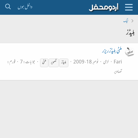
داخل ہوں
ٹیگ
بلیڈز
ملٹی بلیڈز ریزر
Fari
لڑی
نومبر 18، 2009
جوابات: 7
فورم:
بلیڈز
تصویر
ملٹی
تصاویر