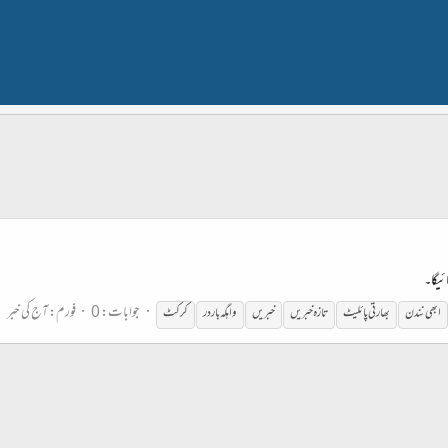
ئیگا۔
جوابات: 0
فورم:
آج کی خبر
ابھی نندن
بھارتی
پائلیٹ
تازہ خبریں
خبریں
واہگہ باردر
کرکٹ