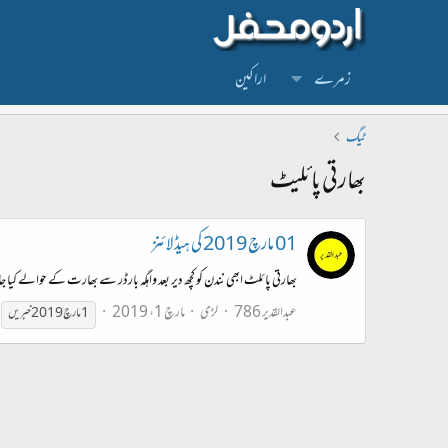
زمرے
اراکین
ٹیگ
بھارتی پائلیٹ
01 مارچ 2019 کی ہیڈ لائنز
بھارتی پائلٹ ابھی نندن کو کچھ دیر بعد واہگہ بارڈر سے بھارت کے حوالے کیا جا
عبدالقدیر 786
لڑی
مارچ 1، 2019
1 مارچ 2019 خبریں