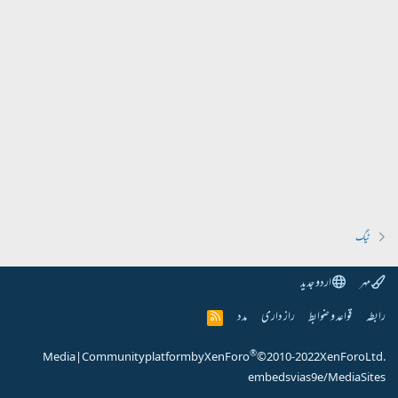
ٹیگ
مہر
اردو جدید
رابطہ
قواعد و ضوابط
راز داری
مدد
R
S
S
®
Media
|
Community platform by XenForo
© 2010-2022 XenForo Ltd.
embeds via s9e/MediaSites