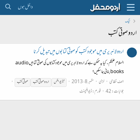
داخل ہوں
ٹیگ
اردو صوتی کتب
اردو لائبریری میں موجود کتب کو صوتی کتابوں میں تبدیل کرنا
السلام علیکم۔ کیا یہ ممکن ہے کہ اردو لائبریری میں موجود کتابوں کی صوتی کتابیں audio
books بنائی جا سکیں؟
الف نظامی
لڑی
ستمبر 8، 2013
آڈیو بکس
اردو
صوتی
کتب
صوتی
کتب
جوابات: 42
فورم:
ڈیویلپمنٹ