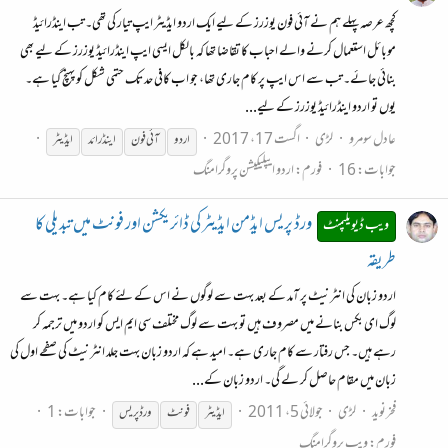
کچھ عرصہ پہلے ہم نے آئی فون یوزرز کے لیے ایک اردو ایڈیٹر ایپ تیار کی تھی۔ تب اینڈرائیڈ
موبائل استعمال کرنے والے احباب کا تقاضا تھا کہ بالکل ایسی ایپ اینڈرائیڈ یوزرز کے لیے بھی
بنائی جائے۔ تب سے اس ایپ پر کام جاری تھا، جو اب کافی حد تک حتمی شکل کو پہنچ گیا ہے۔
یوں تو اردو اینڈرائیڈ یوزرز کے لیے...
عادل سومرو
لڑی
اگست 17، 2017
اردو
آئی فون
اینڈرائد
ایڈیٹر
جوابات: 16
فورم:
اردو ایپلیکیشن پروگرامنگ
ورڈ پریس ایڈمن ایڈیٹر کی ڈائریکشن اور فونٹ میں تبدیلی کا
ویب ڈیویلپمنٹ
طریقہ
اردو زبان کی انٹرنیٹ پر آمد کے بعد بہت سے لوگوں نے اس کے لئے کام کیا ہے۔ بہت سے
لوگ ای بکس بنانے میں مصروف ہیں تو بہت سے لوگ مختلف سی ایم ایس کو اردو میں ترجمہ کر
رہے ہیں۔ جس رفتار سے کام جاری ہے۔ امید ہے کہ اردو زبان بہت جلد انٹرنیٹ کی صفحے اول کی
زبان میں مقام حاصل کر لے گی۔ اردو زبان کے...
فخرنوید
لڑی
جولائی 5، 2011
جوابات: 1
ایڈیٹر
فونٹ
ورڈپریس
فورم:
ویب پروگرامنگ