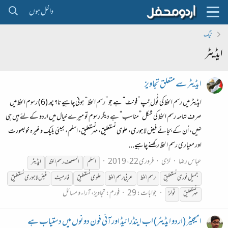
داخل ہوں
ٹیگ
ایڈیٹر
ایڈیٹر سے متعلق تجاویز
ایڈیٹر میں رسم الخط کی ٹُول ٹِپ ”فونٹ“ ہے جو ”رسم الخط“ ہونی چاہیے نا؟ چھ (6) رسوم الخط میں
صرف تہامہ رسم الخط کی شکل ”مناسب“ ہے دیگر رسوم تو میرے خیال میں اردو کے لئے ہیں ہی
نہیں، اُن کے بجائے فیض لاہوری، علوی نستعلیق، مہر نستعلیق، اسلم، بمبئی بلیک وغیرہ خوبصورت
اور معیاری رسم الخط رکھنے چاہیے...
عباس رضا
لڑی
فروری 22، 2019
اسلم
المصحف رسم الخط
ایڈیٹر
جمیل نوری نستعلیق
رسم الخط
عربی رسم الخط
علوی نستعلیق
فارمیٹ
فیض لاہوری نستعلیق
جوابات: 29
فورم:
تجاویز، آراء و مسائل
مہر نستعلیق
ٹولز
امیجیٹر (اردو ایڈیٹر) اب اینڈرائیڈ اور آئی فون دونوں میں دستیاب ہے