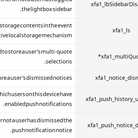
ether or not a user has toggled
xfa1_lbSidebarDis
the lightbox sidebar.
l storage contents in the event
xfa1_ls
tive local storage mechanism.
 to store a user's multi-quote
xfa1_multiQuo
selections.
ore a user's dismissed notices.
xfa1_notice_dis
which users on this device have
xfa1_push_history_u
enabled push notifications.
r not a user has dismissed the
xfa1_push_notice_
push notification notice.