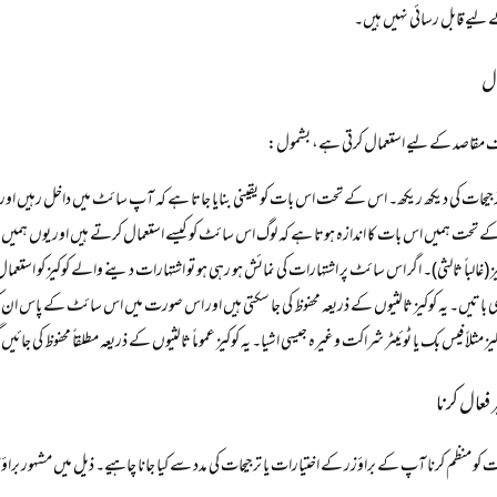
لیے قابل رسائی نہیں ہیں۔
ال
تلف مقاصد کے لیے استعمال کرتی ہے، بشمول:
رجیحات کی دیکھ ریکھ۔ اس کے تحت اس بات کو یقینی بنایا جاتا ہے کہ آپ سائٹ میں داخل رہیں اور س
ے تحت ہمیں اس بات کا اندازہ ہوتا ہے کہ لوگ اس سائٹ کو کیسے استعمال کرتے ہیں اور یوں ہمیں 
یز (غالباً ثالثی)۔ اگر اس سائٹ پر اشتہارات کی نمائش ہو رہی ہو تو اشتہارات دینے والے کوکیز کو استعم
اتیں۔ یہ کوکیز ثالثیوں کے ذریعہ محفوظ کی جا سکتی ہیں اور اس صورت میں اس سائٹ کے پاس ان کوک
کیز مثلاً فیس بک یا ٹوئیٹر شراکت وغیرہ جیسی اشیا۔ یہ کوکیز عموماً ثالثیوں کے ذریعہ مطلقاً محفوظ کی ج
 فعال کرنا
جیحات کو منظم کرنا آپ کے براؤزر کے اختیارات یا ترجیحات کی مدد سے کیا جانا چاہیے۔ ذیل میں مشہور