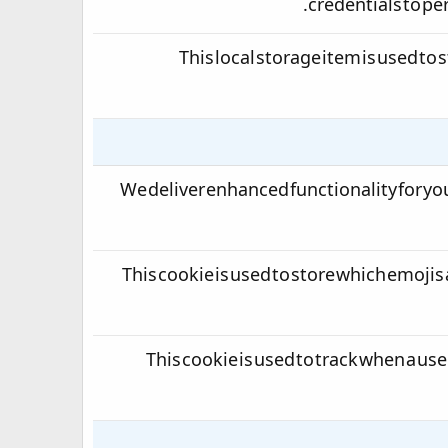
credentials to pe
This local storage item is used to 
We deliver enhanced functionality for you
This cookie is used to store which emojis
This cookie is used to track when a user