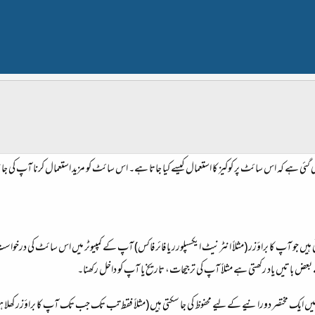
گئی ہے کہ اس سائٹ پر کوکیز کا استعمال کیسے کیا جاتا ہے۔ اس سائٹ کو مزید استعمال کرنا آپ کی ج
تی ہیں جو آپ کا براؤزر (مثلاً انٹرنیٹ ایکسپلورر یا فائر فاکس) آپ کے کمپیوٹر میں اس سائٹ کی درخواس
باتیں یاد رکھتی ہے مثلاً آپ کی ترجیحات، تاریخ یا آپ کو داخل رکھنا۔
میں ایک مختصر دورانیے کے لیے محفوظ کی جا سکتی ہیں (مثلاً فقط تب تک جب تک آپ کا براؤزر کھلا ہو