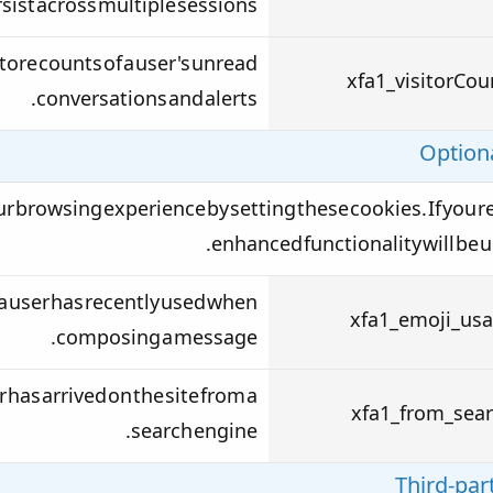
rsist across multiple sessions.
store counts of a user's unread
xfa1_visitorCou
conversations and alerts.
Optiona
r browsing experience by setting these cookies. If you r
enhanced functionality will be u
 a user has recently used when
xfa1_emoji_us
composing a message.
 has arrived on the site from a
xfa1_from_sea
search engine.
Third-par