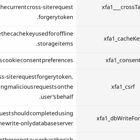
he current cross-site request
xfa1___crossT
forgery token.
e the cache key used for offline
xfa1_cacheKe
storage items.
r's cookie consent preferences.
xfa1_consen
oss-site request forgery token,
ng malicious requests on the
xfa1_csrf
user's behalf.
request should completed using
xfa1_dbWriteFo
he write-only database server.