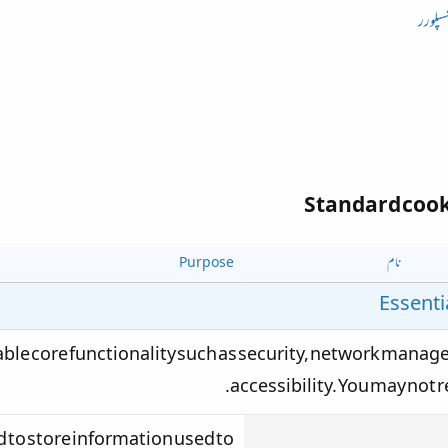
سپلورر
Standard cook
نام
Purpose
Essenti
able core functionality such as security, network mana
accessibility. You may not r
ed to store information used to