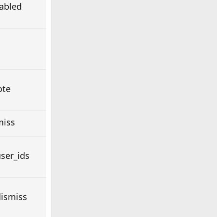
abled
te*
miss
ser_ids
dismiss