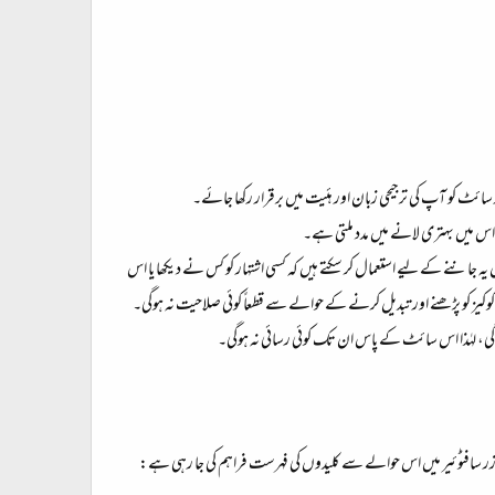
ائٹ کو آپ کی ترجیحی زبان اور ہئیت میں برقرار رکھا جائے۔
اس میں بہتری لانے میں مدد ملتی ہے۔
ال یہ جاننے کے لیے استعمال کر سکتے ہیں کہ کسی اشتہار کو کس نے دیکھا یا اس
یز کو پڑھنے اور تبدیل کرنے کے حوالے سے قطعاً کوئی صلاحیت نہ ہوگی۔
ائیں گی، لہٰذا اس سائٹ کے پاس ان تک کوئی رسائی نہ ہوگی۔
 براؤزر سافٹوئیر میں اس حوالے سے کلیدوں کی فہرست فراہم کی جا رہی ہے: