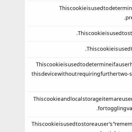
This cookie is used to determin
pr
This cookie is used to st
This cookie is used t
This cookie is used to determine if a user
this device without requiring further two-st
This cookie and local storage item are use
for toggling v
This cookie is used to store a user's "reme