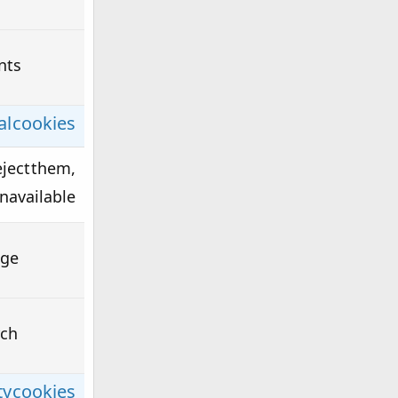
nts
l cookies
eject them,
navailable.
age
rch
ty cookies