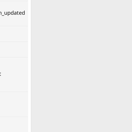
on_updated
t