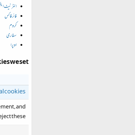
انٹرنیٹ ایک
فائر فاکس
کروم
سفاری
اوپرا
ies we set
al cookies
gement, and
eject these.