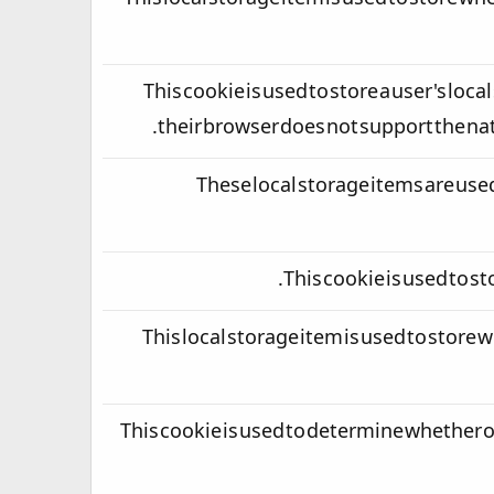
This local storage item is used to store wh
This cookie is used to store a user's loca
their browser does not support the na
These local storage items are used
This cookie is used to st
This local storage item is used to store 
This cookie is used to determine whether o