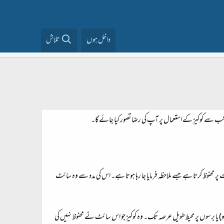
داخل ہوں
تلاش
انب سے کوکیز کے استعمال پر آپ کی رضا تصور کیا جائے گا۔
ت پر محفوظ کرتا ہے جسے ملاحظہ فرمایا جا رہا ہوتا ہے۔ اس کی مدد سے وہ سائٹ
) یا برسوں پر محیط طویل عرصہ تک۔ وہ کوکیز جو اس سائٹ نے محفوظ نہیں کی