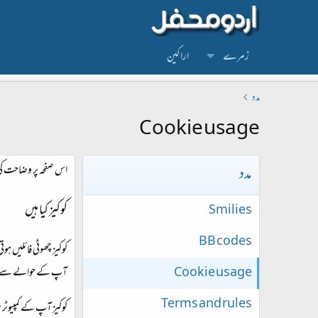
زمرے
اراکین
مدد
Cookie usage
مدد
اس صفحہ پر وضاحت کی 
کوکیز کیا ہیں
Smilies
BB codes
کوکیز چھوٹی فائلیں ہو
Cookie usage
آپ کے حوالے سے بعض 
Terms and rules
کوکیز آپ کے کمپیوٹر 