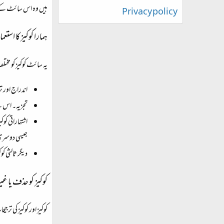
ہیں وہ اس سائٹ کے 
Privacy policy
ہمارا کوکیز کا استعم
یہ سائٹ کوکیز کو مخ
اندراج اور ت
تجزیہ۔ اس ک
اشتہاراتی کوک
جیسی دوسری ب
دیگر ثالثی کو
کوکیز کو حذف یا غیر
کوکیز اور کوکیز کی تر