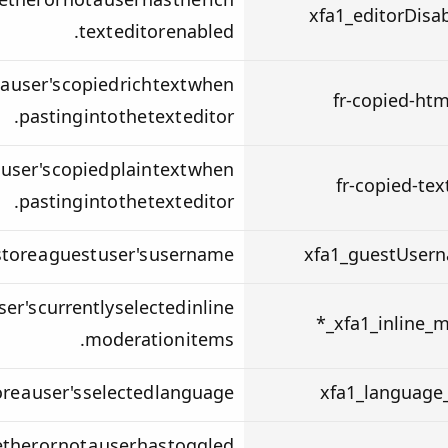
ether or not a user has the rich
xfa1_editorDisa
text editor enabled.
 a user's copied rich text when
fr-copied-htm
pasting into the text editor.
a user's copied plain text when
fr-copied-tex
pasting into the text editor.
 store a guest user's username.
xfa1_guestUser
ser's currently selected inline
xfa1_inline_mo
moderation items.
ore a user's selected language.
xfa1_language