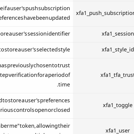
e if a user's push subscription
xfa1_push_subscripti
eferences have been updated.
ore a user's session identifier.
xfa1_session
o store a user's selected style.
xfa1_style_id
 has previously chosen to trust
ep verification for a period of
xfa1_tfa_trus
time.
d to store a user's preferences
xfa1_toggle
arious controls open or closed.
mber me" token, allowing their
xfa1_user