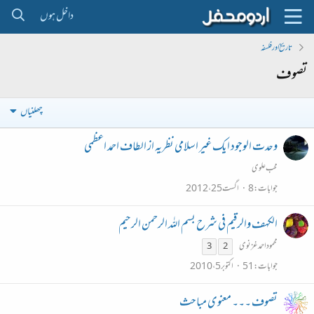
داخل ہوں
تاریخ اور فلسفہ
تصوف
چھلنیاں
وحدت الوجود ایک غیر اسلامی نظریہ از الطاف احمد اعظمی
محب علوی
جوابات
8
اگست 25، 2012
الکہف والرقیم فی شرح بسم اللہ الرحمن الرحیم
محمود احمد غزنوی
3
2
جوابات
51
اکتوبر 5، 2010
تصوف ۔۔۔ معنوی مباحث