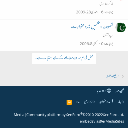
شاکرالقادری
جوابات
6
جنوری 28، 2009
تصوف: تکمیل شدہ عنوانات
سیدہ شگفتہ
جوابات
0
اکتوبر 8، 2006
محفل فورم صرف مطالعے کے لیے دستیاب ہے۔
تاریخ اور فلسفہ
مہر
اردو جدید
رابطہ
قواعد و ضوابط
راز داری
مدد
R
S
S
®
Media
|
Community platform by XenForo
© 2010-2022 XenForo Ltd.
embeds via s9e/MediaSites