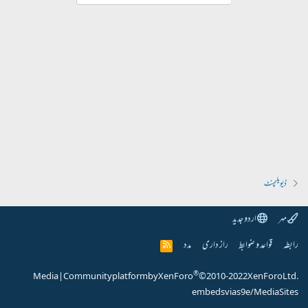
ڈیویلپمنٹ
مہر
اردو جدید
رابطہ
قواعد و ضوابط
راز داری
مدد
R
S
S
®
Media
|
Community platform by XenForo
© 2010-2022 XenForo Ltd.
embeds via s9e/MediaSites