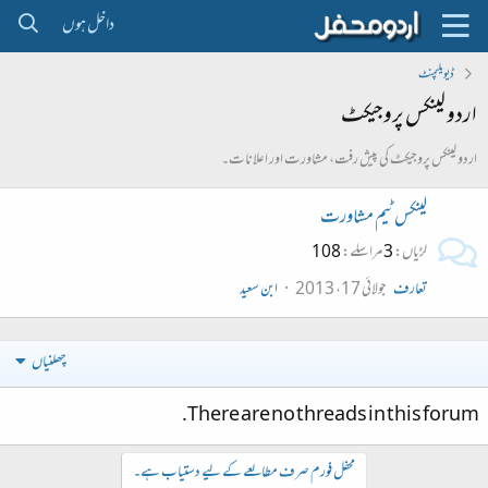
داخل ہوں
ڈیویلپمنٹ
اردو لینکس پروجیکٹ
اردو لینکس پروجیکٹ کی پیش رفت، مشاورت اور اعلانات۔
لینکس ٹیم مشاورت
لڑیاں
3
مراسلے
108
تعارف
جولائی 17، 2013
ابن سعید
چھلنیاں
There are no threads in this forum.
محفل فورم صرف مطالعے کے لیے دستیاب ہے۔