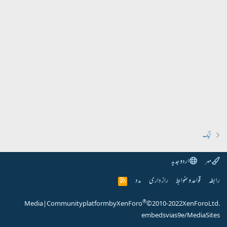
ٹیگ
مہر
اردو جدید
رابطہ
قواعد و ضوابط
راز داری
مدد
R
S
S
®
Media
|
Community platform by XenForo
© 2010-2022 XenForo Ltd.
embeds via s9e/MediaSites