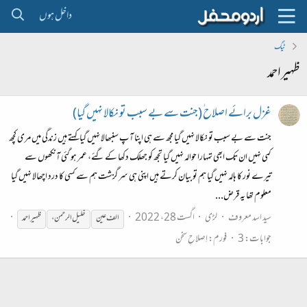
داخل ہوں
ٹیگ
ظہیراحمد
غزل برائے اصلاح ٰ(جنت سے بے سبب تو نکالا نہیں گیا)
جنت سے بے سبب تو نکالا نہیں گیا مجھ سے ہی اپنا آپ سنبھالا نہیں گیا کہتے ہیں زندگی میں مری کچھ
کمی نہیں ان تک ابھی تمہارا حوالہ نہیں گیا تجھ کو جھلک دکھا کے گئے، عمر ہو گئی آنکھوں سے
تیرے نور کا ہالہ نہیں گیا ہم تو بیان کرتے ہیں اپنی ہی سر گزشت ہم سے کسی کا درد اچھالا نہیں گیا
معلوم تھا یہ قرض...
سید اسد معروف
لڑی
اگست 28، 2022
الف عین
خلیل الرحمن،
ظہیراحمد
جوابات: 3
فورم:
اِصلاحِ سخن