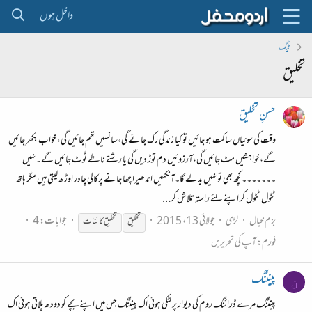
داخل ہوں
ٹیگ
تخلیق
حسنِ تخلیق
وقت کی سوئیاں ساکت ہو جائیں تو کیا زندگی رک جائے گی،سانسیں تھم جائیں گی، خواب بکھر جائیں
گے،خواہشیں مٹ جائیں گی،آرزوئیں دم توڑ دیں گی یا رشتے ناطے ٹوٹ جائیں گے۔ نہیں
۔۔۔۔۔۔۔ کچھ بھی تو نہیں بدلے گا۔آنکھیں اندھیرا چھا جانے پرکالی چادر اوڑھ لیتی ہیں مگر ہاتھ
ٹٹول ٹٹول کر اپنے لئے راستہ تلاش کر...
بزم خیال
لڑی
جولائی 13، 2015
جوابات: 4
تخلیق
تخلیق
کائنات
فورم:
آپ کی تحریریں
پینٹنگ
ن
پینٹنگ مرے ڈرائنگ روم کی دیوار پر لٹکی ہوئی اک پینٹنگ جس میں اپنے بچے کو دودھ پلاتی ہوئی اک