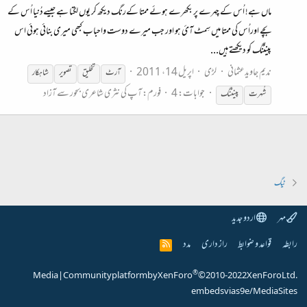
ماں ہے! اُس کے چہرے پر بکھرے ہوئے ممتا کےرنگ دیکھ کر یوں لگتا ہے جیسےدُنیا اُس کے
بچے اوراُس کی ممتا میں سِمٹ آئ ہو اور جب میرے دوست واحباب کبھی میری بنائی ہوئی اس
پینٹنگ کو دیکھتے ہیں...
ندیم جاویدعثمانی
لڑی
اپریل 14، 2011
آرٹ
تخلیق
تصویر
شاہکار
جوابات: 4
فورم:
آپ کی نثری شاعری بحور سے آزاد
شُہرت
پینٹنگ
ٹیگ
مہر
اردو جدید
رابطہ
قواعد و ضوابط
راز داری
مدد
R
S
S
®
Media
|
Community platform by XenForo
© 2010-2022 XenForo Ltd.
embeds via s9e/MediaSites