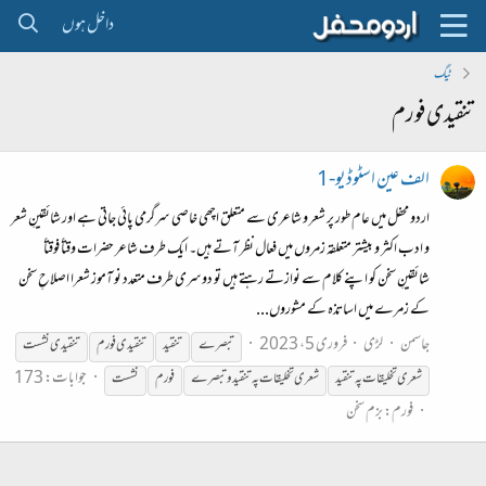
داخل ہوں
ٹیگ
تنقیدی فورم
الف عین اسٹوڈیو-1
اردو محفل میں عام طور پر شعر و شاعری سے متعلق اچھی خاصی سرگرمی پائی جاتی ہے اور شائقینِ شعر
و ادب اکثر و بیشتر متعلقہ زمروں میں فعال نظر آتے ہیں۔ ایک طرف شاعر حضرات وقتاً فوقتاً
شائقینِ سخن کو اپنے کلام سے نوازتے رہتے ہیں تو دوسری طرف متعدد نو آموز شعرا اصلاحِ سخن
کے زمرے میں اساتذہ کے مشوروں...
جاسمن
لڑی
فروری 5، 2023
تبصرے
تنقید
تنقیدی
فورم
تنقیدی
نشست
جوابات: 173
شعری تخلیقات پہ تنقید
شعری تخلیقات پہ تنقید و تبصرے
فورم
نشست
فورم:
بزم سخن