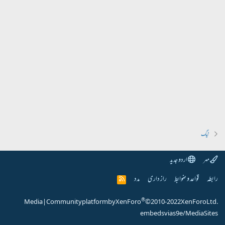
ٹیگ
مہر
اردو جدید
رابطہ
قواعد و ضوابط
راز داری
مدد
R
S
S
®
Media
|
Community platform by XenForo
© 2010-2022 XenForo Ltd.
embeds via s9e/MediaSites