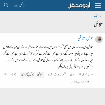
داخل ہوں
ٹیگ
تلاشی
جوش
تلاشی
تلاشی جس سے ارمانوں میں بجلی آگ طوفانوں میں ہے اے حکومت! کیا وہ شے ان میز کے خانوں
میں ہے؟ بند پانی میں صفینہ کھے رہی ہے کس لئے تو مرے گھر کی تلاشی لے رہی ہے کس لئے گھر
میں درویشوں کے کیا رکھا ہے بدنہاد آ، میرے دل کی تلاشی لے کہ بر آئے مراد جس کے اندر
دہشتیں پر ہول طوفانوں کی ہیں لرز افگن...
مہدی نقوی حجاز
لڑی
ستمبر 23، 2012
جوابات: 4
تلاشی
جوش ملیح آبادی
فورم:
پسندیدہ کلام