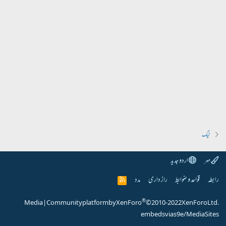
ٹیگ
مہر
اردو جدید
رابطہ
قواعد و ضوابط
راز داری
مدد
R
S
S
®
Media
|
Community platform by XenForo
© 2010-2022 XenForo Ltd.
embeds via s9e/MediaSites