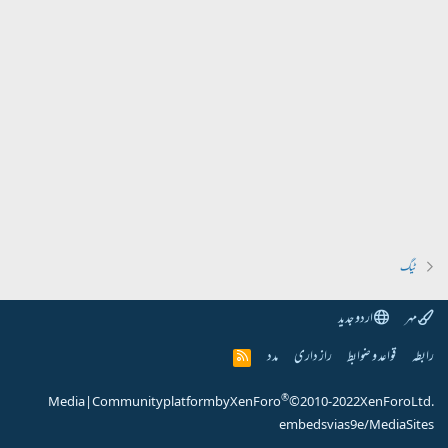
ٹیگ
مہر
اردو جدید
رابطہ
قواعد و ضوابط
راز داری
مدد
R
S
S
®
Media
|
Community platform by XenForo
© 2010-2022 XenForo Ltd.
embeds via s9e/MediaSites