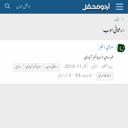
داخل ہوں
ٹیگ
،رثائی ادب
مرثیہ: منبر
منبر مرثیہ از صبا اکبر آبادی
سیدہ شگفتہ
لڑی
اکتوبر 11، 2016
،رثائی
ادب
،صبا اکبر آبادی
،مرثیہ
جوابات: 93
فورم:
مرثیہ
اردو شاعری