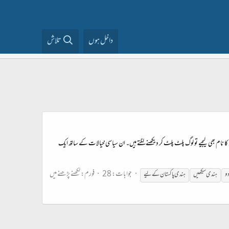
داخل ہوں
تلاش
ا نام بھی لیجیے تو لوگ پلٹ پلٹ کر دیکھنے لگتے ہیں۔ ان سیاسی خیالات کے ساتھ ایک
جوابات: 28
فورم:
لکھنے پڑھنے میں
دو
ہندی
سیکھیں
ہندی
پاکستان کے لیے