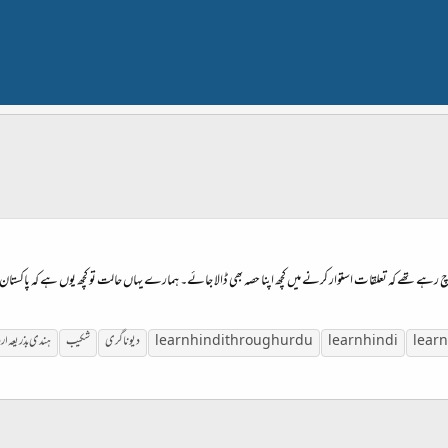
چ رہے تھے کہ تعلقات استوار کرنے میں کچھ اپنا حصہ بھی ڈالا جائے۔ ہمارے یہاں حالت تو کچھ یوں ہے کہ پاکستان ک
learn
learn hindi
learn hindi through urdu
دیوناگری
شکیب
ہندی
بذریعہ
ار