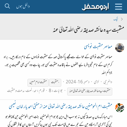
داخل ہوں
ٹیگ
منقبت سیدہ عائشہ صدیقہ رضی اللہ تعالیٰ عنہ
معاصر منقبت نویسی
معاصر منقبت نویسی کے حوالے سے مجھے پاکستانی عہد کے منقبت نویسوں کے نام درکار ہیں۔ براہ
کرم ان کے نام تجویز فرمائیے جنھوں نے باقاعدہ منقبت کہی ہو۔ چاہے وہ کسی بھی شخصیت پر ہو۔
جزاکم اللہ
دائم جی
لڑی
دسمبر 16، 2024
،
منقبت
منقبت
امام حسین
جوابات: 8
فورم:
حمد، نعت، مدحت و منقبت
منقبت
سیدہ
عائشہ
صدیقہ
رضی
اللہ
تعالیٰ
عنہ
منقبت ام المؤمنین عائشہ صدیقہ رضی اللہ تعالیٰ عنہ از مفتی احمد یار خان نعیمی
اس مبارک ماں پہ صدقہ کیوں نہ ہو سب اہل دین جو ہو ام المومنین بنتِ امیر المؤمنین جن کا پہلو ہو
نبی کی آخری آرامگاہ جن کے حجرے میں قیامت تک نبی ہوں جاگزیں آستاں ان کا فرشتوں کی