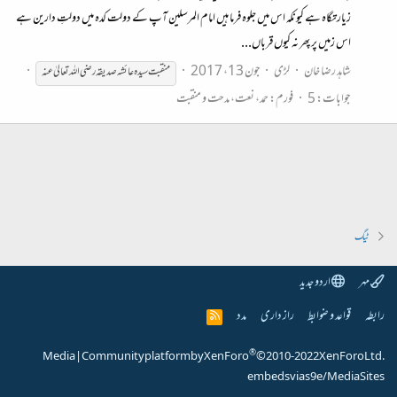
زیارتگاہ ہے کیونکہ اس میں جلوہ فرما ہیں امام المرسلین آپ کے دولت کدہ میں دولتِ دارین ہے
اس زمیں پر پھر نہ کیوں قرباں...
شاہد رضا خان
لڑی
جون 13، 2017
منقبت
سیدہ
عائشہ
صدیقہ
رضی
اللہ
تعالیٰ
عنہ
جوابات: 5
فورم:
حمد، نعت، مدحت و منقبت
ٹیگ
مہر
اردو جدید
رابطہ
قواعد و ضوابط
راز داری
مدد
R
S
S
®
Media
|
Community platform by XenForo
© 2010-2022 XenForo Ltd.
embeds via s9e/MediaSites