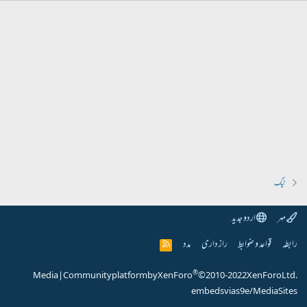
ٹیگ
مہر
اردو جدید
رابطہ
قواعد و ضوابط
راز داری
مدد
R
S
S
®
Media
|
Community platform by XenForo
© 2010-2022 XenForo Ltd.
embeds via s9e/MediaSites