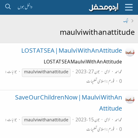
داخل ہوں
ٹیگ
maulvi with an attitude
LOST AT SEA | Maulvi With An Attitude
LOST AT SEA Maulvi With An Attitude
محمداحمد
لڑی
جون 27، 2023
جوابات:
maulvi
with
an
attitude
0
فورم:
اِسلامی تعلیمات
Save Our Children Now | Maulvi With An
Attitude
محمداحمد
لڑی
جون 15، 2023
جوابات:
maulvi
with
an
attitude
0
فورم:
اِسلامی تعلیمات