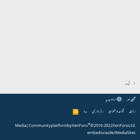
ٹیگ
مہر
اردو جدید
رابطہ
قواعد و ضوابط
راز داری
مدد
R
S
S
®
Media
|
Community platform by XenForo
© 2010-2022 XenForo Ltd.
embeds via s9e/MediaSites