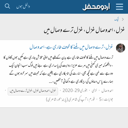
داخل ہوں
ٹیگ
غزل، احمدوصال غزل، غزل ترے وصال میں
غزل،ترے وصال میں مٹنے کا خوف طاری ہے،احمد وصال
ترے وصال میں مٹنے کا خوف طاری ہے بدن کے ملبے میں اپنی تلاش جاری ہے مکیں ہوں گاؤں کا
، دیکھو کہ میری گھٹّی میں مرے عزیز! روایت کی پاسداری ہے بنے ہیں لوگ سب انجان ایک
دوجے سے نہی ہے کچھ بھی ، امارت کی تابکاری ہے یقین ہے کہ محبت میں سرخرو ہوں گے
ہمارے پاس دعاؤں کی ریزگاری ہے دکھائی آنکھیں،...
احمد وصال
لڑی
جنوری 29، 2020
غزل،
احمدوصال
غزل،
غزل
ترے
وصال
میں
جوابات: 5
فورم:
آپ کی شاعری (پابندِ بحور شاعری)