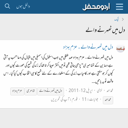
داخل ہوں
ٹیگ
دل میں ٹھہرنے والے
دل میں ٹھہرنے والے ۔ عزم بہزاد
دل میں ٹھہرنے والے ۔ عزم بہزاد عہدِ طفلی میں جب اسکول کی اسمبلی میں اقبال کی دعا "لب پہ آتی
ہے دعا بن کے تمنّا میری" پڑھی جاتی تھی تو میں اکثر سوچا کرتا تھا کہ زندگی شمع کی صورت کیوں اور
کیوں کر ہوسکتی ہے اور کامیاب زندگی کے استعارے کے لئے شمع کا ہی انتخاب کیوں کیا گیا۔ اس
وقت تو یہ باتیں...
محمداحمد
لڑی
اپریل 12، 2011
دل
میں
ٹھہرنے
والے
شاعری
عزم بہزاد
جوابات: 11
فورم:
آپ کی تحریریں
محمد احمد