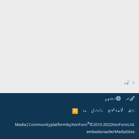
ٹیگ
مہر
اردو جدید
رابطہ
قواعد و ضوابط
راز داری
مدد
R
S
S
®
Media
|
Community platform by XenForo
© 2010-2022 XenForo Ltd.
embeds via s9e/MediaSites