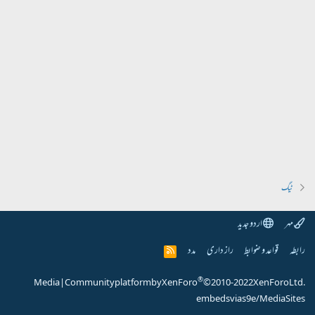
ٹیگ
مہر
اردو جدید
رابطہ
قواعد و ضوابط
راز داری
مدد
R
S
S
®
Media
|
Community platform by XenForo
© 2010-2022 XenForo Ltd.
embeds via s9e/MediaSites