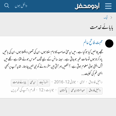
داخل ہوں
ٹیگ
بابائے خدمت
محبت فاتحِ عالم
مجھے پتا نہیں کیا ہو گیا ہے۔ میں ایدھیؒ صاحب کا نام سنتا ہوں، ان کی تصویر دیکھتا ہوں، ان کی باتیں
یاد کرتا ہوں تو حالت غیر ہو جاتی ہے۔ سینہ سانس کے لیے تنگ محسوس ہونے لگتا ہے، گلے میں
آگ ابلتی ہوئی معلوم ہوتی ہے، آنکھیں بھر آتی ہیں مگر رونے کو جی نہیں چاہتا۔ شاید آپ پر کبھی
ایسی غم کی کیفیت...
راحیل فاروق
لڑی
جولائی 12، 2016
انسانیت
ایدھی
بابائے
خدمت
جوابات: 12
فورم:
آپ کی تحریریں
راحیل فاروق
عبدالستار ایدھی
پاکستان