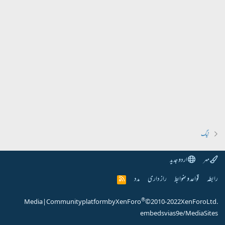
ٹیگ
مہر
اردو جدید
رابطہ
قواعد و ضوابط
راز داری
مدد
R
S
S
®
Media
|
Community platform by XenForo
© 2010-2022 XenForo Ltd.
embeds via s9e/MediaSites