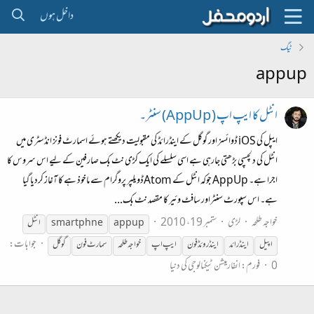
داخل ہوں
ٹیگ
appup
انٹل کا ایپ اپ ( AppUp) سنٹر۔
ایپل کی iOS ڈوائسز اور گوگل کے اینڈرائڈ کی مقبولیت دیکھتے ہوئے اسمارٹ فونز انڈسٹری میں
انٹل کی دلچسپی بڑھتی جارہی ہے اسی سلسلے کی ایک کڑی نٹ بک صارفین کے لیے اس سروس کا
اجرا ہے۔ AppUp جوکہ انٹل کے Atomڈویلپر پروگرام سے ماخوذ ہے کا آغاز کردیا گیا
ہے۔ اس سپورٹ سنٹراور سافٹ وئیر کا مقصد نٹ بک...
خواجہ طلحہ
لڑی
ستمبر 19، 2010
appup
smart phne
انٹل
جوابات:
اپیل
اینڈرائد
اینڈروئڈ فون
ایپ اپ
خواجہ طلحہ
سمارٹ فون
گوگل
0
فورم:
انفارمیشن ٹیکنالوجی کی دنیا