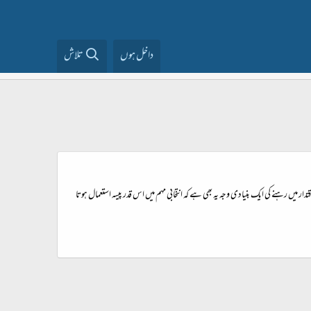
داخل ہوں
تلاش
میں رہنے کی ایک بنیادی وجہ یہ بھی ہے کہ انتخابی مہم میں اس قدر پیسہ استعمال ہوتا