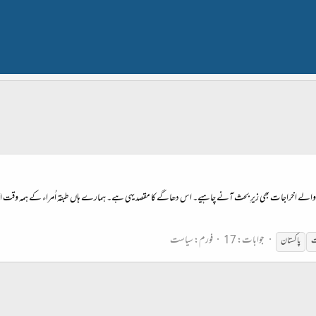
نے والے اخراجات بھی زیرِ بحث آنے چاہیے۔ اس دھاگے کا مقصد یہی ہے۔ ہمارے ہاں طبقہ اُمراء کے ہمہ وقت اقتدار 
جوابات: 17
فورم:
سیاست
ت
پاکستان