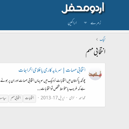
زمرے
اراکین
ٹیگ
انتخابی مہم
انتخابی مہمات | سرمایہ کاری یا فلاحی اخراجات
چونکہ پاکستان میں انتخابات نزدیک ہیں سو یہاں انتخابی مہمات اور ان پر ہو
ہے کہ غریب یا متوسط شخص تو انتخابات...
محمداحمد
لڑی
اپریل 17، 2013
انتخابات
انتخابی
مہم
سیاس