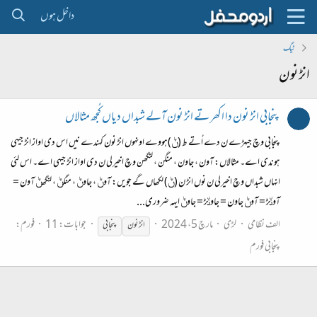
داخل ہوں
ٹیگ
انڑ نون
پنجابی انڑ نون دا اکھر تے انڑ نون آلے شبداں دیاں کُجھ مثالاں
پنجابی وچ جیہڑے ن دے اُتے ط (ݨ)ہووے اونہوں انڑ نون کہندے نیں اس دی اواز انڑ جیہی
ہوندی اے۔ مثالاں: آون ، جاون ، منگن ، لنگھن وچ اخیرلی ن دی اواز انڑ جیہی اے۔ اس لئی
انہاں شبداں وچ اخیرلی ن نوں انڑ ن (ݨ) لکھاں گے جویں: آوݨ ، جاوݨ ، منگݨ ، لنگھݨ آون =
آون٘ڑ = آوݨ جاون = جاون٘ڑ = جاوݨ ایہہ ضروری...
الف نظامی
لڑی
مارچ 5، 2024
جوابات: 11
فورم:
انڑ
نون
پنجابی
پنجابی فورم