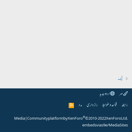
ٹیگ
مہر
اردو جدید
رابطہ
قواعد و ضوابط
راز داری
مدد
R
S
S
®
Media
|
Community platform by XenForo
© 2010-2022 XenForo Ltd.
embeds via s9e/MediaSites