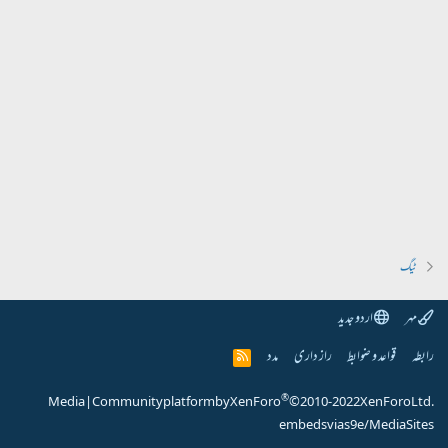
ٹیگ
مہر
اردو جدید
رابطہ
قواعد و ضوابط
راز داری
مدد
R
S
S
®
Media
|
Community platform by XenForo
© 2010-2022 XenForo Ltd.
embeds via s9e/MediaSites