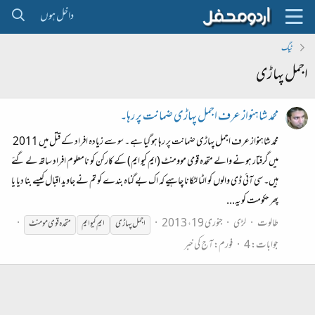
داخل ہوں
ٹیگ
اجمل پہاڑی
محمد شاہنواز عرف اجمل پہاڑی ضمانت پر رہا۔
محمد شاہنواز عرف اجمل پہاڑی ضمانت پر رہا ہو گیا ہے ۔ سو سے زیادہ افراد کے قتل میں 2011
میں گرفتار ہونے والے متحدہ قومی موومنٹ (ایم کیو ایم) کے کارکن کو نامعلوم افراد ساتھ لے گئے
ہیں۔ سی آئی ڈی والوں کو الٹا لٹکانا چاہیے کہ اک بے گناہ بندے کو تم نے جاوید اقبال کیسے بنا دیا یا
پھر حکومت کو یہ...
طالوت
لڑی
جنوری 19، 2013
اجمل
پہاڑی
ایم کیو ایم
متحدہ قومی مومنٹ
جوابات: 4
فورم:
آج کی خبر