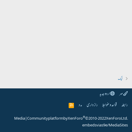
ٹیگ
مہر
اردو جدید
رابطہ
قواعد و ضوابط
راز داری
مدد
R
S
S
®
Media
|
Community platform by XenForo
© 2010-2022 XenForo Ltd.
embeds via s9e/MediaSites