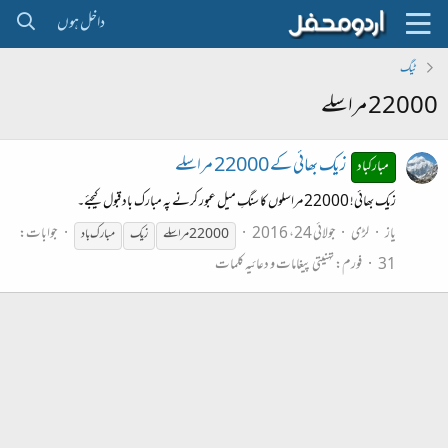
داخل ہوں
ٹیگ
22000 مراسلے
زیک بھائی کے 22000 مراسلے
مبارکباد
زیک بھائی! 22000 مراسلوں کا سنگِ میل عبور کرنے پہ مبارک باد قبول کیجئے۔
یاز
لڑی
جولائی 24، 2016
جوابات:
22000
مراسلے
زیک
مبارک باد
31
فورم:
تہنیتی پیغامات و دعائیہ کلمات