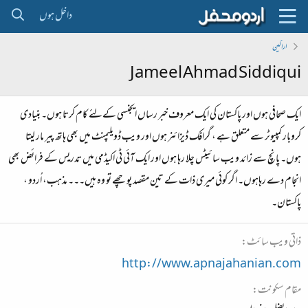
داخل ہوں
اراکین
Jameel Ahmad Siddiqui
ایک صحافی ہوں اور پاکستان کی ایک معروف خبر رساں ایجنسی کےلئے کام کرتا ہوں۔ بنیادی
کروبار کمپیوٹر سے متعلق ہے ، گرافک ڈیزائنر ہوں اور ویب ڈویلپمنٹ میں بھی ہاتھ پیر مار لیتا
ہوں۔ پانچ سے زائد ویب سائیٹس چلا رہا ہوں اور ایک آئی ٹی اکیڈمی میں تدریس کے فرائض بھی
انجام دے رہاہوں۔ اگر کوئی میری ذات کے تین مقصد پوچھے تو وہ ہیں۔۔۔ مذہب، اُردو ،
پاکستان۔
ذاتی ویب سائٹ
http://www.apnajahanian.com
مقام سکونت