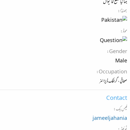
جہانیاںضلع خانیوال
جھنڈا
موڈ
Gender
Male
Occupation
صحافی ، گرافک ڈیزائنر
Contact
فیس بک
jameeljahania
ٹوئیٹر