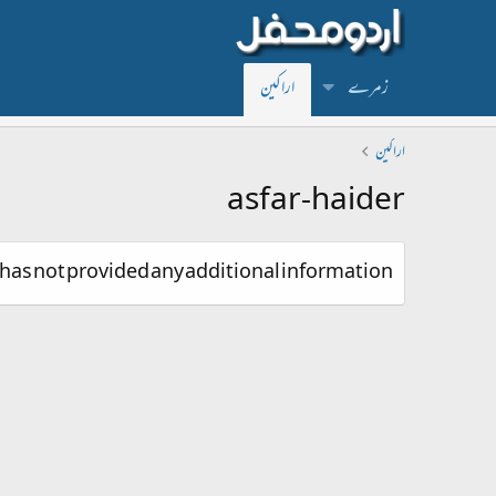
زمرے
اراکین
اراکین
asfar-haider
 has not provided any additional information.