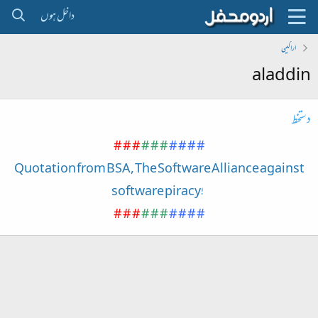
داخل ہوں
اراکین
aladdin
دستخط
# # #
# # #
# # # #
Quotation from BSA, The Software Alliance against
software piracy!
o
# # #
# # #
# # # #