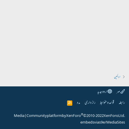
اراکین
مہر
اردو جدید
رابطہ
قواعد و ضوابط
راز داری
مدد
R
S
S
®
Media
|
Community platform by XenForo
© 2010-2022 XenForo Ltd.
embeds via s9e/MediaSites