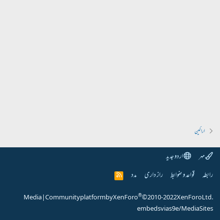
اراکین
مہر
اردو جدید
رابطہ
قواعد و ضوابط
راز داری
مدد
R
S
S
®
Media
|
Community platform by XenForo
© 2010-2022 XenForo Ltd.
embeds via s9e/MediaSites