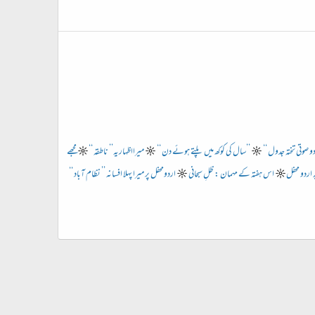
دو صوتی تختہ جدول ‘‘
☼
’’سال کی کوکھ میں پلتے ہوئے دن ‘‘
☼
میرااظہاریہ’’ ناطقہ ‘‘
☼
مجھے
 اردو محفل
☼
اس ہفتہ کے مہمان : ظلِ سبحانی
☼
اردومحفل پر میرا پہلا افسانہ ’’ نظام آباد ‘‘