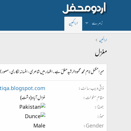
زمرے
اراکین
اراکین
مغزل
میرا مکمل نام محمد محمودالرشیدمغلؔ ہے۔اظہار میں شاعری ، افسانہ نگاری، مص
ذاتی ویب سائٹ
atiqa.blogspot.com
مقام سکونت
غزال آباد (دشت)
جھنڈا
موڈ
Male
Gender