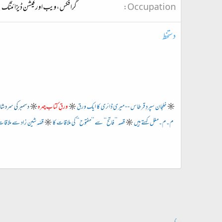
Occupation
گرافکس،ویب اور فیشن ڈیزائننگ
دستخط
☼
خلجان سپردِ قرطاس -- میری ڈائری کا ایک ورق
☼
ورقِ کتاب چہرہ
☼
دسمبرکی سرد شا
م۔م۔مغل کہتے ہیں
☼
قصہ ’’فاتح‘‘ سے ’’مفتوح‘‘ کی ملاقات کا
☼
قصّہ شین زاد سے ملاقات