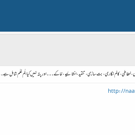
وری، خطاطی، کالم نگاری، بت سازی، تنقید،انشائیے ، خاکے۔۔۔اور پتہ نہیں کیا الّم غلّم شامل ہے۔
http://na