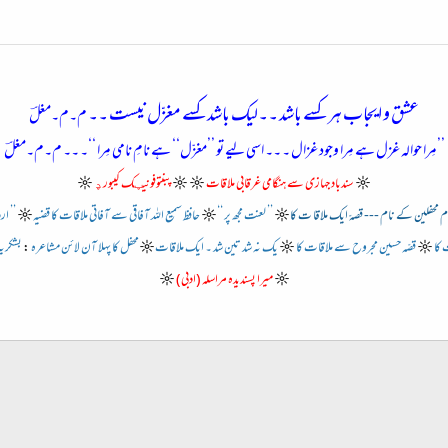
عشق و ایجاب ہر کسے باشد ۔۔لیک باشد کسے مغزّل نیست ۔۔
م۔م۔مغلؔ
’’مِرا حوالہ غزل ہے مِرا وجود غزال ۔ ۔۔ اسی لیے تو ’’مغزّل‘‘ ہے نامِ نامی مِرا ‘‘۔ ۔۔ م۔م۔مغلؔ
☼
سندباد جہازی سے ہنگامی غرقابی ملاقات
☼
☼
پبنتوفونیټک کیبورډ
☼
م محفلین کے نام
--- قصہّ ایک ملاقا ت کا
☼
’’ لعنت مجھ پر ‘‘
☼
حافظ سمیع اللہ آفاقی سے آفاتی ملاقات کا قضیہ
☼
’’ ار
 کا
☼
قصّہ حسین مجروح سے ملاقات کا
☼
یک نہ شد تین شد ۔ ایک ملاقات
☼
محفل کا پہلا آن لائن مشاعرہ
:
بشکریہ
☼
میرا پسندیدہ مراسلہ (ادبی)
☼