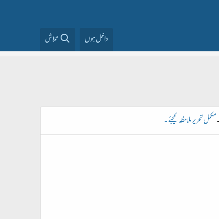
داخل ہوں
تلاش
۔
مکمل تحریر ملاحظہ کیجئے ۔