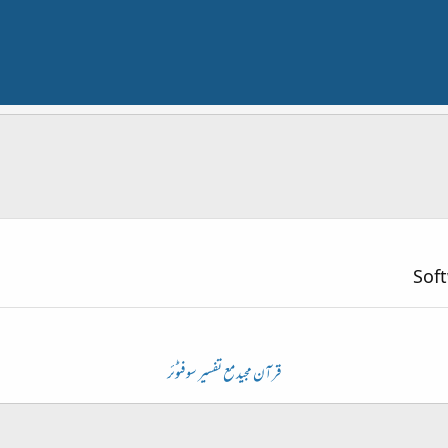
Sof
قرآن مجید مع تفسیر سوفٹوئر​