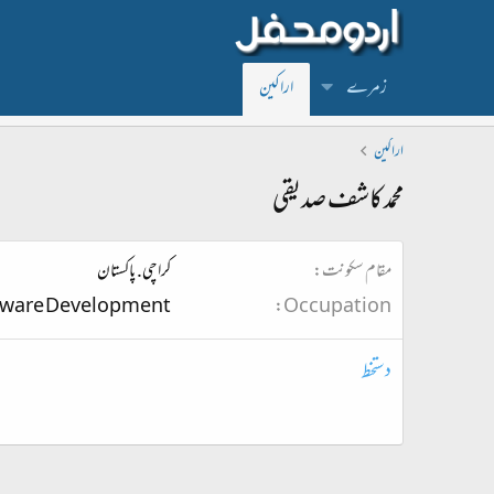
زمرے
اراکین
اراکین
محمد کاشف صدیقی
مقام سکونت
كراچی. پاكستان
tware Development
Occupation
دستخط