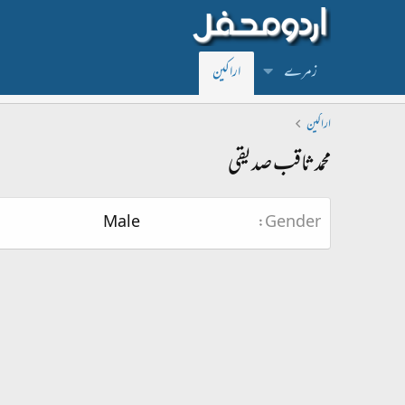
زمرے
اراکین
اراکین
محمد ثاقب صدیقی
Male
Gender