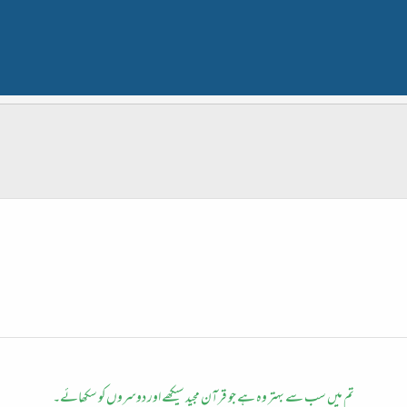
تم میں سب سے بہتر وہ ہے جو قرآن مجید سیکھے اور دوسروں کو سکھائے۔