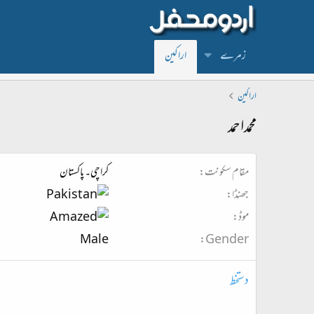
زمرے
اراکین
اراکین
محمداحمد
مقام سکونت
کراچی۔ پاکستان
جھنڈا
موڈ
Male
Gender
دستخط