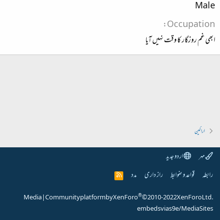
Male
Occupation
ابھی غم روزگار کا وقت نہیں آیا
اراکین
مہر
اردو جدید
رابطہ
قواعد و ضوابط
راز داری
مدد
R
S
S
®
Media
|
Community platform by XenForo
© 2010-2022 XenForo Ltd.
embeds via s9e/MediaSites