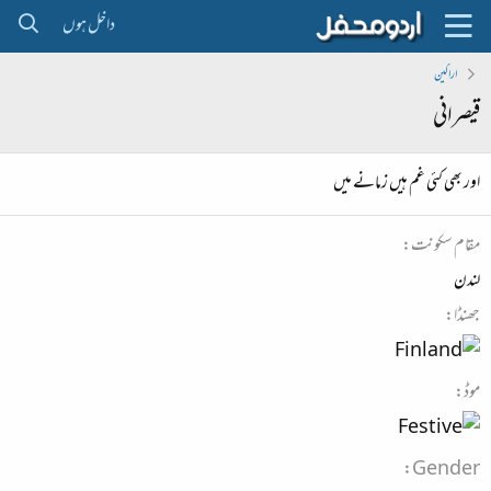
داخل ہوں
اراکین
قیصرانی
اور بھی کئی غم ہیں زمانے میں
مقام سکونت
لندن
جھنڈا
موڈ
Gender