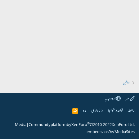
اراکین
مہر
اردو جدید
رابطہ
قواعد و ضوابط
راز داری
مدد
R
S
S
®
Media
|
Community platform by XenForo
© 2010-2022 XenForo Ltd.
embeds via s9e/MediaSites