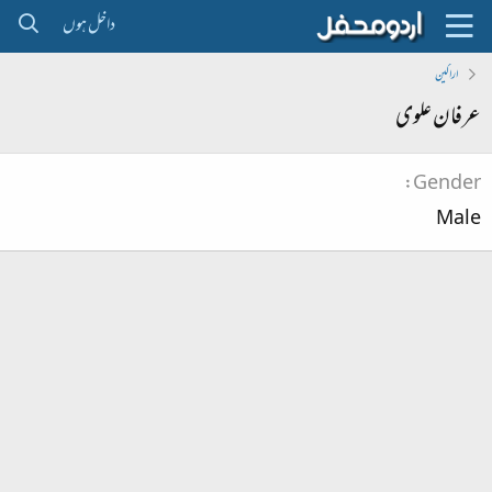
داخل ہوں
اراکین
عرفان علوی
Gender
Male