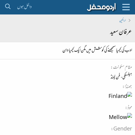
داخل ہوں
اراکین
عرفان سعید
ادب کی کیمیا سمجھنے کی کوشش میں مگن ایک کیمیا دان
مقام سکونت
ہیلسنکی، فن لینڈ
جھنڈا
موڈ
Gender