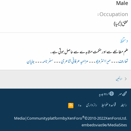
Male
Occupation
محقق (کیمیا)
دستخط
علم مطالعے سے اور حکمت مشاہدے سے حاصل ہوتی ہے۔
تعارف
۔۔۔
میرا انٹرویو
۔۔۔
مزاحیہ عرفانی شاعری
۔۔۔
سفر نامہ
۔۔۔
جاپان
اراکین
مہر
اردو جدید
رابطہ
قواعد و ضوابط
راز داری
مدد
R
S
S
®
Media
|
Community platform by XenForo
© 2010-2022 XenForo Ltd.
embeds via s9e/MediaSites