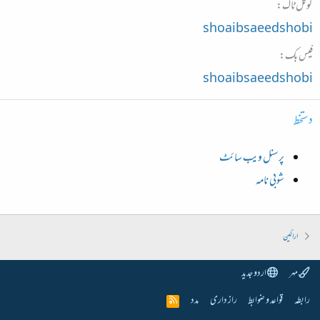
گوگل ٹاک
shoaibsaeedshobi
فیس بک
shoaibsaeedshobi
دستخط
پرسنل ویب سائٹ
شوبی نامہ
اراکین
مہر
اردو جدید
رابطہ
قواعد و ضوابط
راز داری
مدد
R
S