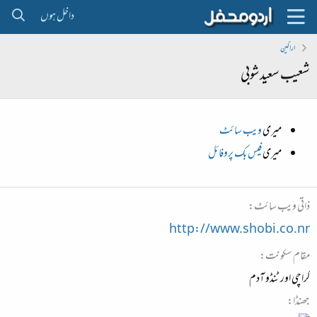
داخل ہوں
اراکین
شعیب سعید شوبی
میری
ویب سائٹ
میری
فیس بک پروفائل
ذاتی ویب سائٹ
http://www.shobi.co.nr
مقام سکونت
کراچی اور ٹنڈو آدم
جھنڈا