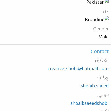
موڈ
Gender
Male
Contact
ونڈوز لائیو
creative_shobi@hotmail.com
یاہو میسنجر
shoaib.saeed
اسکائپ
shoaibsaeedshobi