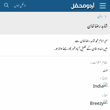
داخل ہوں
اراکین
شاہد رضا خان
میرا نام محمد شاہد رضا خان ہے
میں ہندوستان کے خلیل آباد شہر کا رہنے والا ہو۔
مقام سکونت
الہند
جھنڈا
موڈ