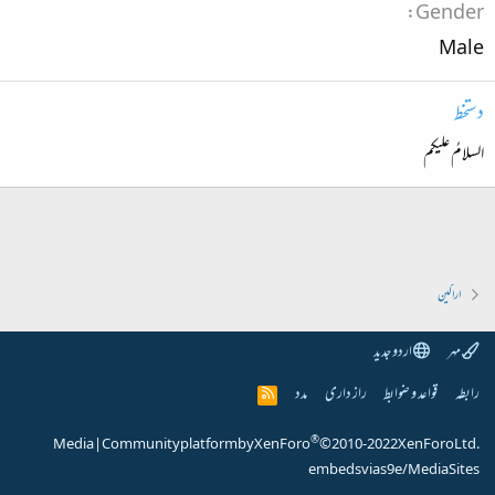
Gender
Male
دستخط
السلامُ علیکم
اراکین
مہر
اردو جدید
رابطہ
قواعد و ضوابط
راز داری
مدد
R
S
S
®
Media
|
Community platform by XenForo
© 2010-2022 XenForo Ltd.
embeds via s9e/MediaSites