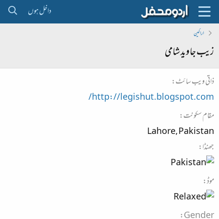
داخل ہوں
اراکین
زیب جاوید شامی
ذاتی ویب سائٹ
http://legishut.blogspot.com/
مقام سکونت
Lahore, Pakistan
جھنڈا
موڈ
Gender