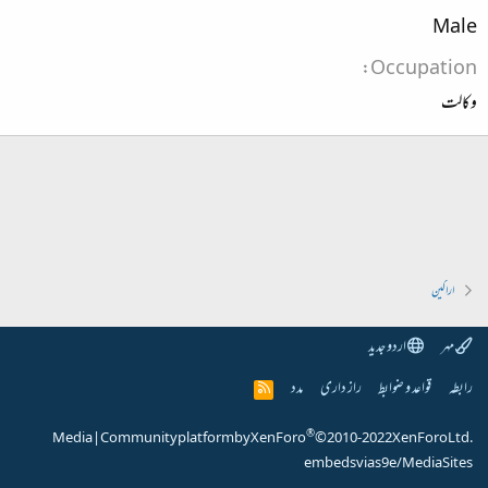
Male
Occupation
وکالت
اراکین
مہر
اردو جدید
رابطہ
قواعد و ضوابط
راز داری
مدد
R
S
S
®
Media
|
Community platform by XenForo
© 2010-2022 XenForo Ltd.
embeds via s9e/MediaSites