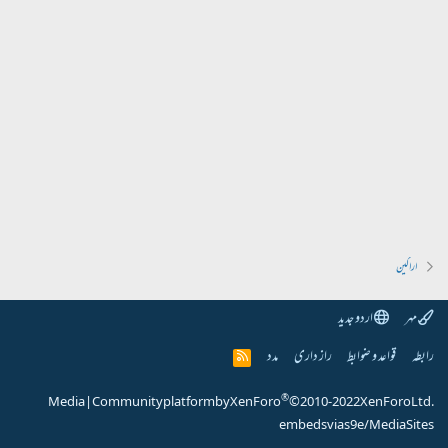
اراکین
مہر
اردو جدید
رابطہ
قواعد و ضوابط
راز داری
مدد
R
S
S
®
Media
|
Community platform by XenForo
© 2010-2022 XenForo Ltd.
embeds via s9e/MediaSites