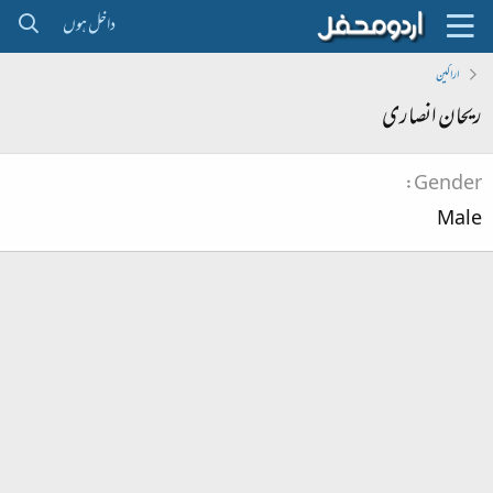
داخل ہوں
اراکین
ریحان انصاری
Gender
Male