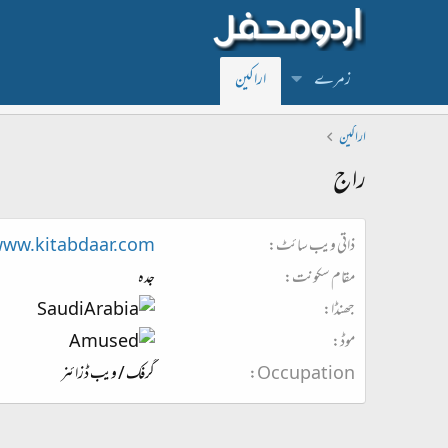
زمرے
اراکین
اراکین
راج
ذاتی ویب سائٹ
www.kitabdaar.com
مقام سکونت
جدہ
جھنڈا
موڈ
Occupation
گرفک / ویب ڈزائنر