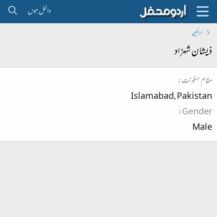
داخل ہوں
اراکین
ذیشان شہزاد
مقام سکونت
Islamabad, Pakistan
Gender
Male