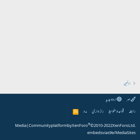
اراکین
مہر
اردو جدید
رابطہ
قواعد و ضوابط
راز داری
مدد
R
S
S
®
Media
|
Community platform by XenForo
© 2010-2022 XenForo Ltd.
embeds via s9e/MediaSites