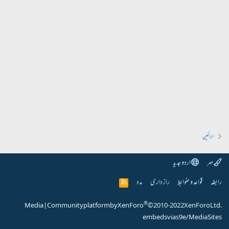
اراکین
مہر
اردو جدید
رابطہ
قواعد و ضوابط
راز داری
مدد
R
S
S
®
Media
|
Community platform by XenForo
© 2010-2022 XenForo Ltd.
embeds via s9e/MediaSites