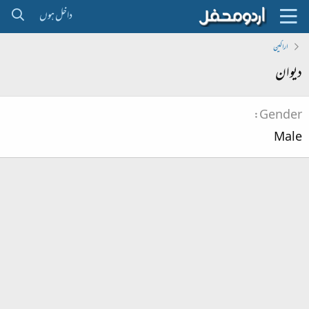
داخل ہوں
اراکین
دیوان
Gender
Male