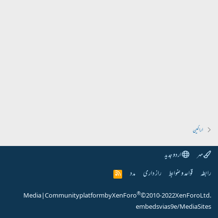
اراکین
مہر
اردو جدید
رابطہ
قواعد و ضوابط
راز داری
مدد
R
S
S
®
Media
|
Community platform by XenForo
© 2010-2022 XenForo Ltd.
embeds via s9e/MediaSites