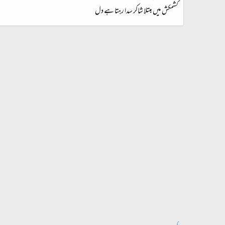
کشمکش میں مبتلا شاکر سدا رہتا ہے دل