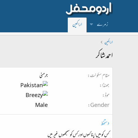
زمرے
اراکین
اراکین
احمد شاکر
مقام سکونت
جرمنی
جھنڈا
موڈ
Male
Gender
دستخط
کس کو میں اپنا کہوں اور کس کو سمجھوں غیر میں