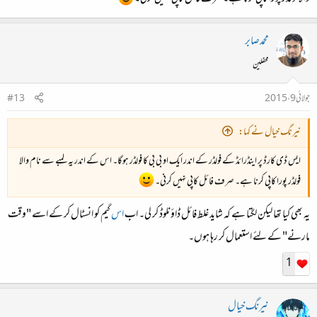
محمدصابر
محفلین
جولائی 9، 2015
#13
نیرنگ خیال نے کہا:
ایس ڈی کارڈ پر اینڈرائڈ کے فولڈر کے اندر ایک او بی بی کا فولڈر ہوگا۔ اس کے اندر یہ لمبے سے نام والا
فولڈر پورا کاپی کرنا ہے۔ صرف فائل کاپی نہیں کرنی۔
یہ بھی کیا تھا لیکن لگتا ہے کہ شاید غلط فائل ڈاؤنلوڈ کر لی۔ اب
اس
گیم کو انسٹال کر کے اسے "وقت
مارنے" کے لئے استعمال کر رہا ہوں۔
1
نیرنگ خیال