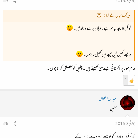
جولائی 3، 2015
#5
نیرنگ خیال نے کہا:
گوگل کا ربط دیا ہوا ہے۔ وہاں پر سے دیکھ لیں۔
ویسے کھیل لیں جیسے میں کھیل رہا ہوں۔
عام طور پر پاکستانی ایسے ہی کھیلتے ہیں۔ چلیں کوشش کرتا ہوں۔
1
عباس اعوان
محفلین
جولائی 3، 2015
#6
آئی فون والوں کو تو پیسے ہی دینے پڑیں گے