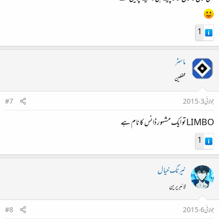
1
ماسٹر
محفلین
جولائی 3، 2015
#7
LIMBO تو ایک مشہور ڈانس کا نام ہے
1
نیرنگ خیال
لائبریرین
جولائی 6، 2015
#8