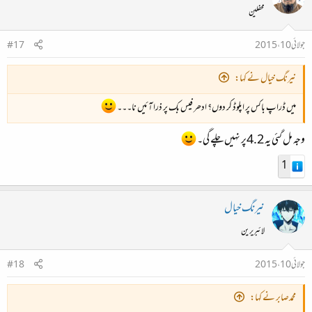
محفلین
جولائی 10، 2015
#17
نیرنگ خیال نے کہا:
میں ڈراپ باکس پر اپلوڈ کر دوں؟ ادھر فیس بک پر ذرا آئیں نا۔۔۔
وجہ مل گئی یہ 4.2پر نہیں چلے گی۔
1
نیرنگ خیال
لائبریرین
جولائی 10، 2015
#18
محمدصابر نے کہا: