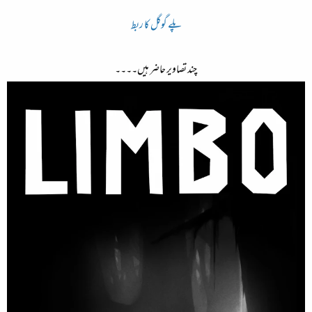
پلے گوگل کا ربط
چند تصاویر حاضر ہیں۔۔۔۔