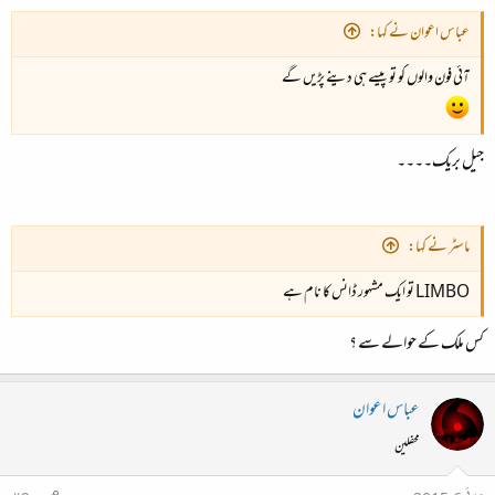
عباس اعوان نے کہا:
آئی فون والوں کو تو پیسے ہی دینے پڑیں گے
جیل بریک۔۔۔۔
ماسٹر نے کہا:
LIMBO تو ایک مشہور ڈانس کا نام ہے
کس ملک کے حوالے سے ؟
عباس اعوان
محفلین