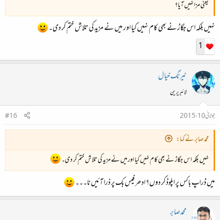
یعنی مزا نہیں آیا؟
نہیں بلکہ اس جگاڑ نے بھی کام نہیں کیا اور میں نے مزید کی تلاش ختم کر دی۔
1
نیرنگ خیال
لائبریرین
جولائی 10، 2015
#16
محمدصابر نے کہا:
نہیں بلکہ اس جگاڑ نے بھی کام نہیں کیا اور میں نے مزید کی تلاش ختم کر دی۔
میں ڈراپ باکس پر اپلوڈ کر دوں؟ ادھر فیس بک پر ذرا آئیں نا۔۔۔
محمدصابر