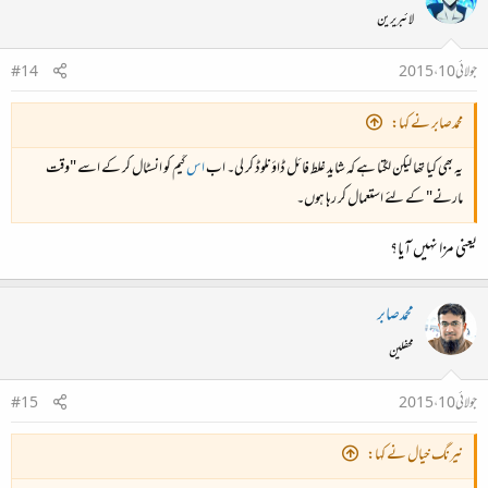
لائبریرین
جولائی 10، 2015
#14
محمدصابر نے کہا:
یہ بھی کیا تھا لیکن لگتا ہے کہ شاید غلط فائل ڈاؤنلوڈ کر لی۔ اب
اس
گیم کو انسٹال کر کے اسے "وقت
مارنے" کے لئے استعمال کر رہا ہوں۔
یعنی مزا نہیں آیا؟
محمدصابر
محفلین
جولائی 10، 2015
#15
نیرنگ خیال نے کہا: