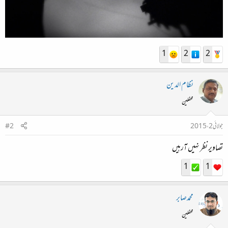
1
2
2
نظام الدین
محفلین
جولائی 2، 2015
#2
تصاویر نظر نہیں آرہیں
1
1
محمدصابر
محفلین