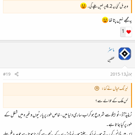
وجہ مل گئی یہ 4.2پر نہیں چلے گی۔
یہ مجھے نہیں پتا تھا
1
ماسٹر
محفلین
جولائی 13، 2015
#19
نیرنگ خیال نے کہا:
کس ملک کے حوالے سے ؟
ٹرینیڈآڈ - ٹوبیگو سے شروع ہو کر اب ساری دنیا میں ، خاص طور پر پارٹیوں وغیرہ میں شغل کے
طور پر کیا جاتا ہے۔
اس میں ڈانس کررتے ہوئے ایک جلتے ہوئے ڈنڈے کے نیچے سے گزرنا ہوتا ہے جو ہر دفع پہلے