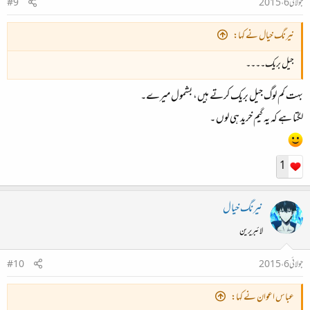
جولائی 6، 2015
#9
نیرنگ خیال نے کہا:
جیل بریک۔۔۔۔
بہت کم لوگ جیل بریک کرتے ہیں، بشمول میرے۔
لگتا ہے کہ یہ گیم خرید ہی لوں ۔
1
نیرنگ خیال
لائبریرین
جولائی 6، 2015
#10
عباس اعوان نے کہا: