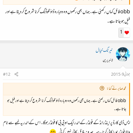
obb فائل کہاں رکھنی ہے۔جہاں بھی رکھوں وہ دوبارہ ڈاؤنلوڈنگ کرنا شروع کر دیتا ہے اور
فیل ہو جاتا ہے۔
1
نیرنگ خیال
لائبریرین
جولائی 9، 2015
#12
محمدصابر نے کہا:
obb فائل کہاں رکھنی ہے۔جہاں بھی رکھوں وہ دوبارہ ڈاؤنلوڈنگ کرنا شروع کر دیتا ہے اور فیل ہو
جاتا ہے۔
ایس ڈی کارڈ پر اینڈرائڈ کے فولڈر کے اندر ایک او بی بی کا فولڈر ہوگا۔ اس کے اندر یہ لمبے سے نام
والا فولڈر پورا کاپی کرنا ہے۔ صرف فائل کاپی نہیں کرنی۔