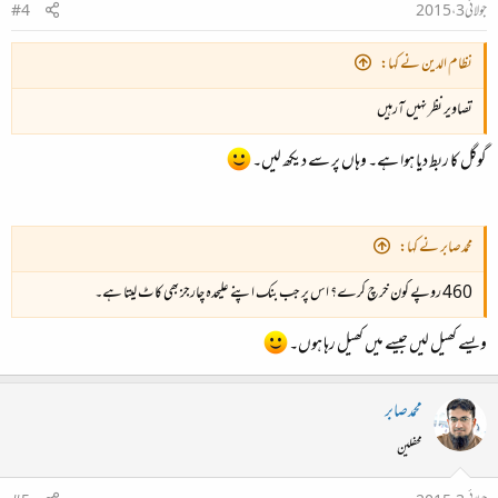
جولائی 3، 2015
#4
نظام الدین نے کہا:
تصاویر نظر نہیں آرہیں
گوگل کا ربط دیا ہوا ہے۔ وہاں پر سے دیکھ لیں۔
محمدصابر نے کہا:
460 روپے کون خرچ کرے؟ اس پر جب بنک اپنے علیحدہ چارجز بھی کاٹ لیتا ہے۔
ویسے کھیل لیں جیسے میں کھیل رہا ہوں۔
محمدصابر
محفلین