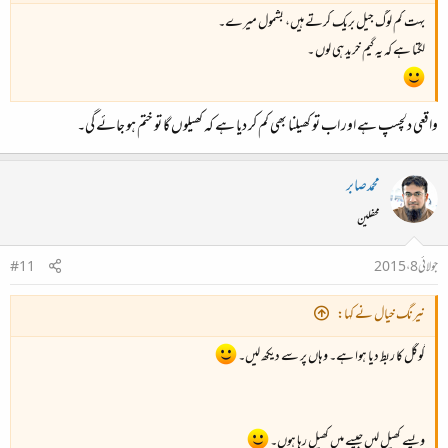
بہت کم لوگ جیل بریک کرتے ہیں، بشمول میرے۔
لگتا ہے کہ یہ گیم خرید ہی لوں ۔
واقعی دلچسپ ہے اور اب تو کھیلنا بھی کم کر دیا ہے کہ کھیلوں گا تو ختم ہو جائے گی۔
محمدصابر
محفلین
جولائی 8، 2015
#11
نیرنگ خیال نے کہا:
گوگل کا ربط دیا ہوا ہے۔ وہاں پر سے دیکھ لیں۔
ویسے کھیل لیں جیسے میں کھیل رہا ہوں۔